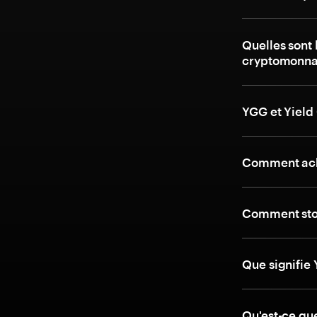
Quelles sont 
cryptomonnai
YGG et Yield
Comment ache
Comment stoc
Que signifie 
Qu'est-ce qu