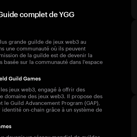
 Guide complet de YGG
plus grande guilde de jeux web3 au
ns une communauté où ils peuvent
ission de la guilde est de devenir la
urs basée sur la communauté dans l'espace
Yield Guild Games
les jeux web3, engagé à offrir des
le domaine des jeux web3. Il propose des
s et le Guild Advancement Program (GAP),
 identité on-chain grâce à un système de
Games
our devenir un réseau mondial de guildes