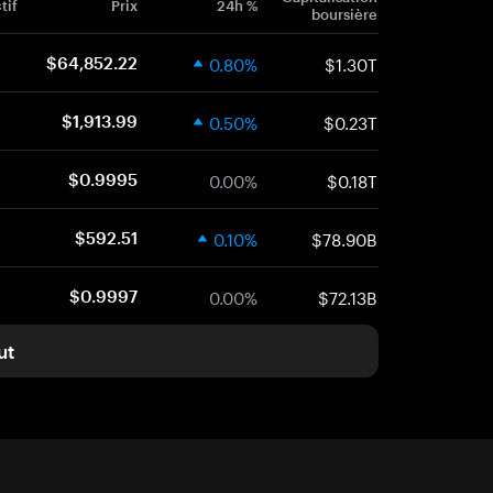
tif
Prix
24h %
boursière
0.80%
$1.30T
$64,852.22
0.50%
$0.23T
$1,913.99
0.00%
$0.18T
$0.9995
0.10%
$78.90B
$592.51
0.00%
$72.13B
$0.9997
ut