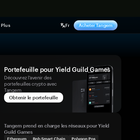
ntenant
Plus
Fr
Acheter Tangem
Portefeuille pour Yield Guild Games
Découvrez l'avenir des
portefeuilles crypto avec
Tangem
Obtenir le portefeuille
Tangem prend en charge les réseaux pour Yield
Guild Games
Ethereum
Bnb Smart Chain
Polygon Pos