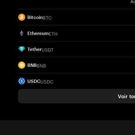
Ac
BTC
Bitcoin
ETH
Ethereum
USDT
Tether
BNB
BNB
USDC
USDC
Voir to