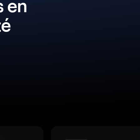
s en
té