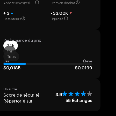
Acheteurs expérimentés
Pression d’achat
+ 3
- $3.00K
Détenteurs
Liquidité
Performance du prix
24h
1m
Tous
Bas
Élevé
$0,0185
$0,0199
Un autre
Score de sécurité
3.9
Répertorié sur
55
Échanges