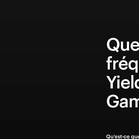
Que
fréq
Yiel
Gam
Qu’est-ce qu