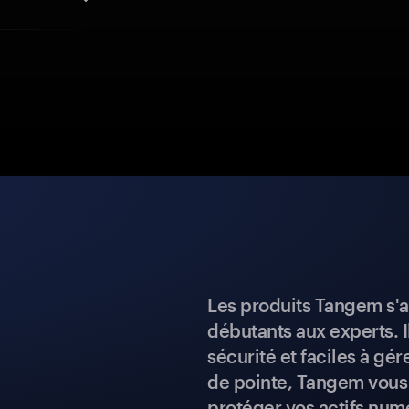
Les produits Tangem s'a
débutants aux experts. I
sécurité et faciles à gé
de pointe, Tangem vous 
protéger vos actifs num