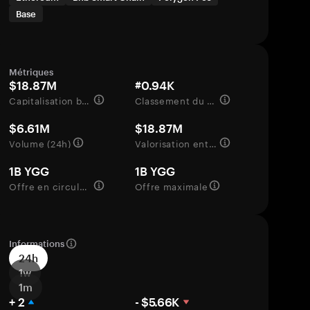
Base
Métriques
$18.87M
#0.94K
Capitalisation boursière
Classement du marché
$6.61M
$18.87M
Volume (24h)
Valorisation entièrement diluée
1B YGG
1B YGG
Offre en circulation
Offre maximale
Informations
24h
1w
1m
+ 2
- $5.66K