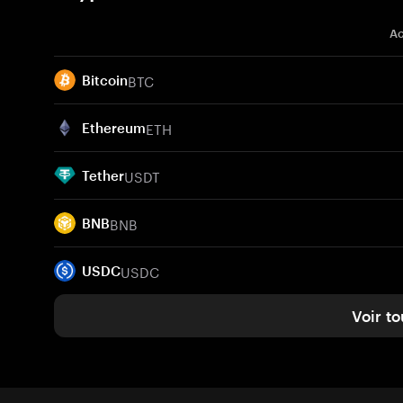
Ac
BTC
Bitcoin
ETH
Ethereum
USDT
Tether
BNB
BNB
USDC
USDC
Voir to