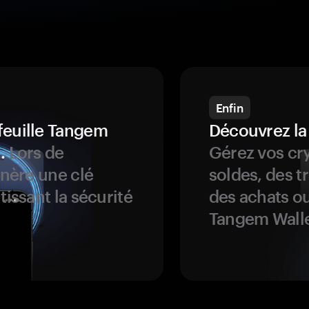
Enfin
feuille Tangem
Découvrez la
.
Lors de
Gérez vos cry
énère une clé
soldes, des t
tissant la sécurité
des achats ou
Tangem Walle