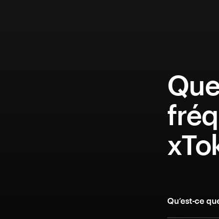
Que
fréq
xTo
Qu’est-ce qu