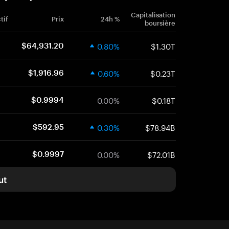
Capitalisation
tif
Prix
24h %
boursière
0.80%
$1.30T
$64,931.20
0.60%
$0.23T
$1,916.96
0.00%
$0.18T
$0.9994
0.30%
$78.94B
$592.95
0.00%
$72.01B
$0.9997
ut