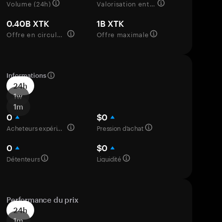
Volume (24h)
Valorisation entièrement diluée
0.40B XTK
1B XTK
Offre en circulation
Offre maximale
Informations
24h
1w
1m
0
$0
Acheteurs expérimentés
Pression d’achat
0
$0
Détenteurs
Liquidité
Performance du prix
24h
1m