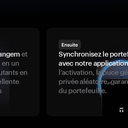
Ensuite
 Tangem
et
Synchronisez le porte
s en un
avec notre application
butants en
l’activation, la puce g
ellente
privée aléatoire, garan
s
du portefeuille.