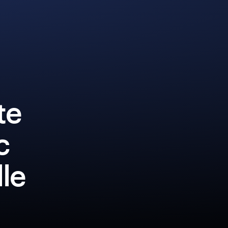
te
c
lle