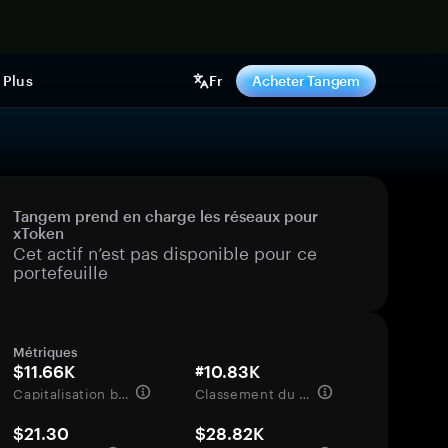
ntenant
Plus
Fr
Acheter Tangem
Tangem prend en charge les réseaux pour
xToken
Cet actif n’est pas disponible pour ce
portefeuille
Métriques
$11.66K
#10.83K
Capitalisation boursière
Classement du marché
$21.30
$28.82K