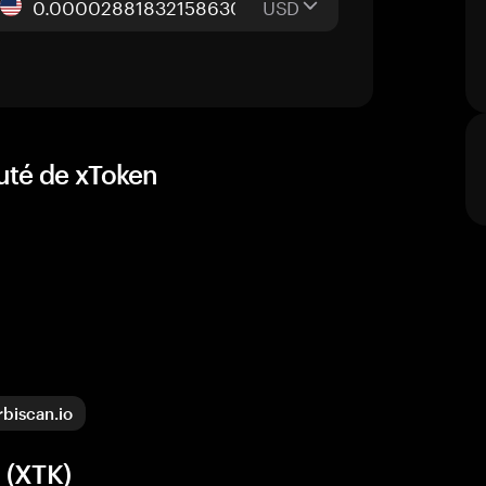
USD
uté de xToken
rbiscan.io
 (XTK)