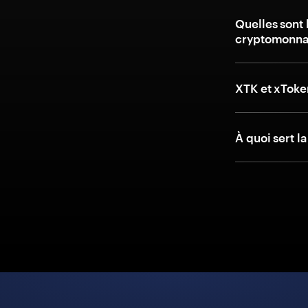
Quelles sont 
cryptomonna
XTK et xToke
À quoi sert l