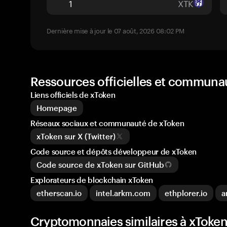
XTK
Dernière mise à jour le 07 août, 2026 08:02 PM
Ressources officielles et communa
Liens officiels de xToken
Homepage
Réseaux sociaux et communauté de xToken
xToken sur X (Twitter)
Code source et dépôts développeur de xToken
Code source de xToken sur GitHub
Explorateurs de blockchain xToken
etherscan.io
intel.arkm.com
ethplorer.io
a
Cryptomonnaies similaires à xToken