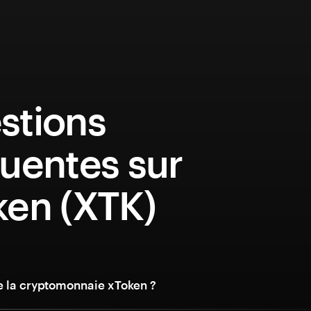
stions
uentes sur
ken (XTK)
e la cryptomonnaie xToken ?