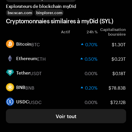
Explorateurs de blockchain myDid
bscscan.com
binplorer.com
Cryptomonnaies similaires à myDid (SYL)
Capitalisation
Actif
24h %
boursière
BTC
0.70%
$1.30T
Bitcoin
ETH
0.50%
$0.23T
Ethereum
USDT
0.00%
$0.18T
Tether
BNB
0.20%
$78.83B
BNB
USDC
0.00%
$72.12B
USDC
Voir tout