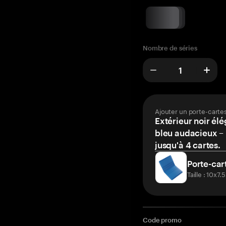
Nombre de séries
Ajouter un porte-carte
Extérieur noir élé
bleu audacieux – 
jusqu'à 4 cartes.
Porte-car
Taille : 10x7
Code promo