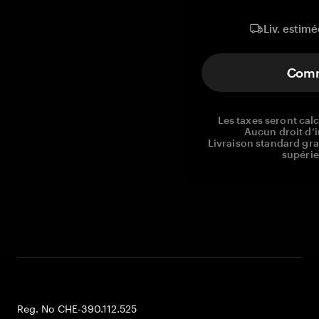
Liv. estimé
Com
Les taxes seront ca
Aucun droit d’i
Livraison standard gr
supérie
Reg. No CHE-390.112.525