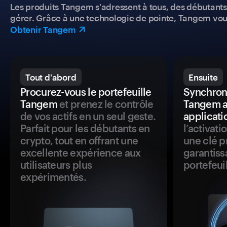
Les produits Tangem s'adressent à tous, des débutants a
gérer. Grâce à une technologie de pointe, Tangem vou
Obtenir Tangem
Tout d'abord
Ensuite
Procurez-vous le portefeuille
Synchroni
Tangem
et prenez le contrôle
Tangem a
de vos actifs en un seul geste.
applicati
Parfait pour les débutants en
l’activat
crypto, tout en offrant une
une clé p
excellente expérience aux
garantiss
utilisateurs plus
portefeuil
expérimentés.