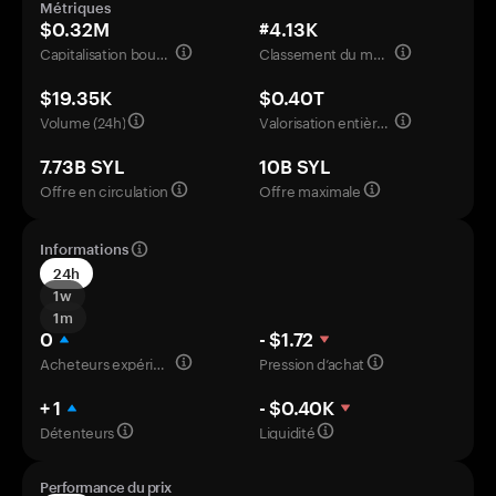
Métriques
$0.32M
#4.13K
Capitalisation boursière
Classement du marché
$19.35K
$0.40T
Volume (24h)
Valorisation entièrement diluée
7.73B SYL
10B SYL
Offre en circulation
Offre maximale
Informations
24h
1w
1m
0
- $1.72
Acheteurs expérimentés
Pression d’achat
+ 1
- $0.40K
Détenteurs
Liquidité
Performance du prix