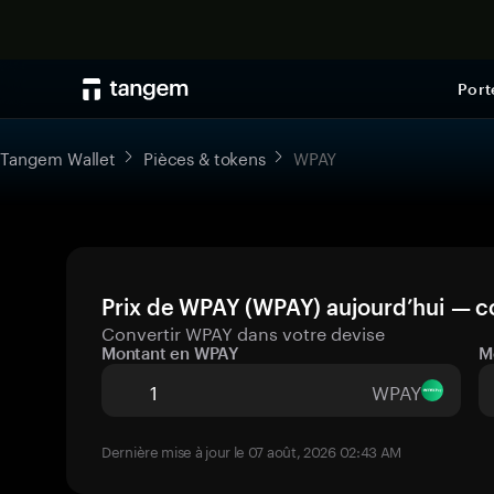
Port
Tangem Wallet
Pièces & tokens
WPAY
Prix de WPAY (WPAY) aujourd’hui — co
Convertir WPAY dans votre devise
Montant en WPAY
M
WPAY
Dernière mise à jour le 07 août, 2026 02:43 AM