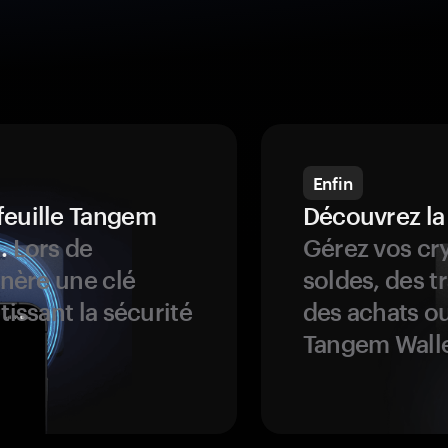
Enfin
feuille Tangem
Découvrez la
.
Lors de
Gérez vos cry
énère une clé
soldes, des t
tissant la sécurité
des achats ou
Tangem Walle