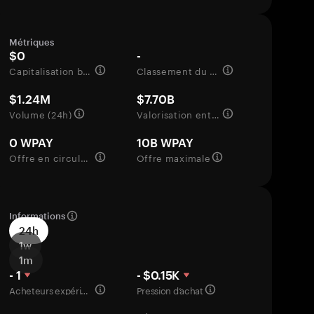
Métriques
$0
-
Capitalisation boursière
Classement du marché
$1.24M
$7.70B
Volume (24h)
Valorisation entièrement diluée
0 WPAY
10B WPAY
Offre en circulation
Offre maximale
Informations
24h
1w
1m
- 1
- $0.15K
Acheteurs expérimentés
Pression d’achat