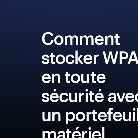
Comment
stocker WP
en toute
sécurité ave
un portefeui
matériel