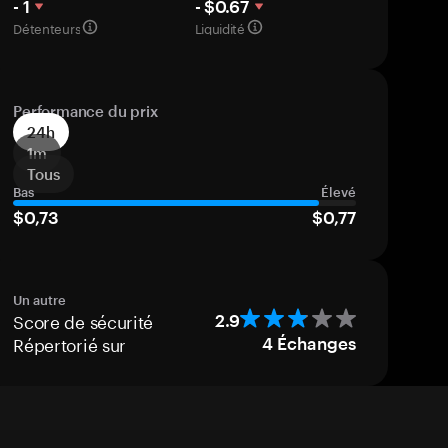
- 1
- $0.67
Détenteurs
Liquidité
Performance du prix
24h
1m
Tous
Bas
Élevé
$0,73
$0,77
Un autre
Score de sécurité
2.9
Répertorié sur
4
Échanges