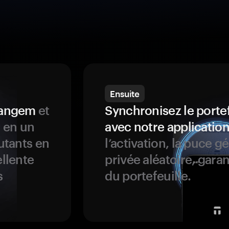
Ensuite
 Tangem
et
Synchronisez le porte
s en un
avec notre application
butants en
l’activation, la puce g
ellente
privée aléatoire, garan
s
du portefeuille.