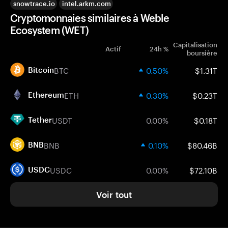
snowtrace.io
intel.arkm.com
Cryptomonnaies similaires à Weble
Ecosystem (WET)
Capitalisation
Actif
24h %
boursière
BTC
0.50%
$1.31T
Bitcoin
ETH
0.30%
$0.23T
Ethereum
USDT
0.00%
$0.18T
Tether
BNB
0.10%
$80.46B
BNB
USDC
0.00%
$72.10B
USDC
Voir tout