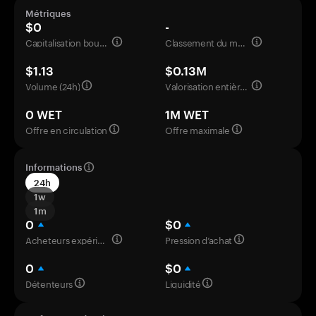
Métriques
$0
-
Capitalisation boursière
Classement du marché
$1.13
$0.13M
Volume (24h)
Valorisation entièrement diluée
0 WET
1M WET
Offre en circulation
Offre maximale
Informations
24h
1w
1m
0
$0
Acheteurs expérimentés
Pression d’achat
0
$0
Détenteurs
Liquidité