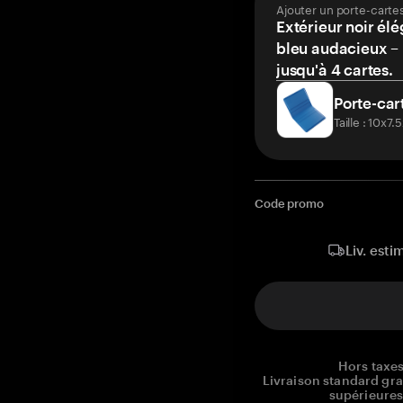
Ajouter un porte-carte
Extérieur noir élé
bleu audacieux – 
jusqu'à 4 cartes.
Porte-car
Taille : 10x7
Code promo
Liv. esti
Hors taxes
Livraison standard gr
supérieures