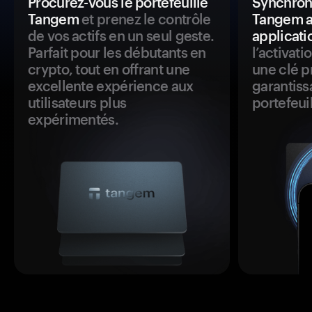
Procurez-vous le portefeuille
Synchroni
Tangem
et prenez le contrôle
Tangem a
de vos actifs en un seul geste.
applicati
Parfait pour les débutants en
l’activat
crypto, tout en offrant une
une clé p
excellente expérience aux
garantiss
utilisateurs plus
portefeuil
expérimentés.