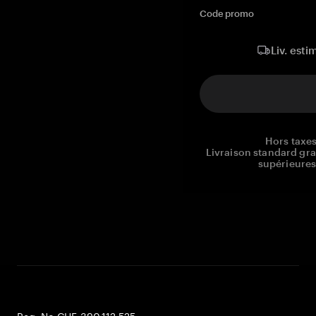
Code promo
Liv. esti
Hors taxes
Livraison standard gr
supérieures
Reg. No CHE-390.112.525