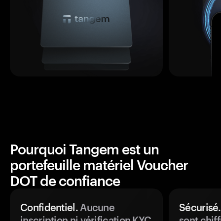
Pourquoi Tangem est un
portefeuille matériel Voucher
DOT de confiance
Confidentiel.
Aucune
Sécurisé.
inscription ni vérification KYC
sont chiff