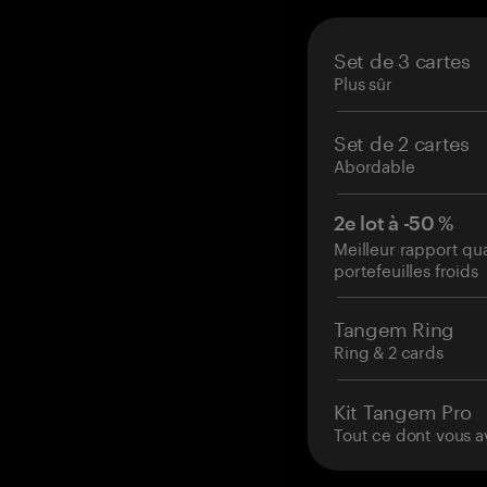
Set de 3 cartes
Plus sûr
Set de 2 cartes
Abordable
2e lot à -50 %
Meilleur rapport qu
portefeuilles froids
Tangem Ring
Ring & 2 cards
Kit Tangem Pro
Tout ce dont vous a