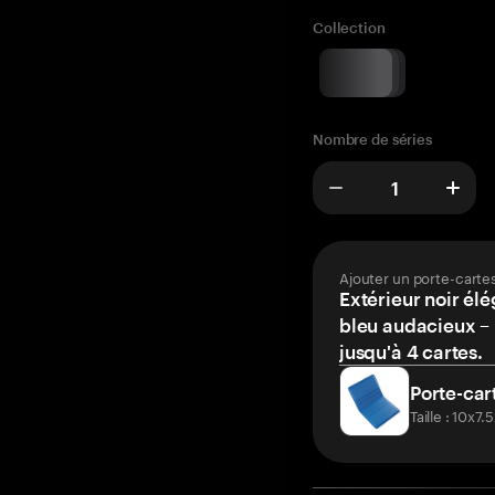
Collection
Nombre de séries
Ajouter un porte-carte
Extérieur noir élé
bleu audacieux – 
jusqu'à 4 cartes.
Porte-car
Taille : 10x7