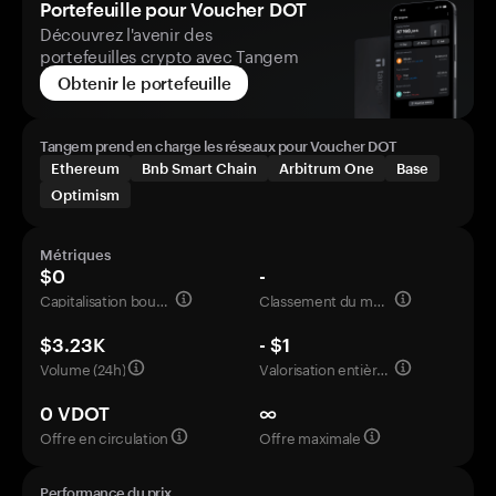
Portefeuille pour Voucher DOT
Découvrez l'avenir des
portefeuilles crypto avec Tangem
Obtenir le portefeuille
Tangem prend en charge les réseaux pour Voucher DOT
Ethereum
Bnb Smart Chain
Arbitrum One
Base
Optimism
Métriques
$0
-
Capitalisation boursière
Classement du marché
$3.23K
- $1
Volume (24h)
Valorisation entièrement diluée
0 VDOT
∞
Offre en circulation
Offre maximale
Performance du prix