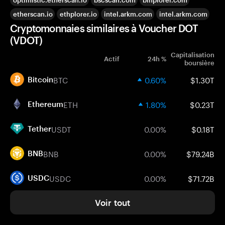
optimistic.etherscan.io
bscscan.com
binplorer.com
etherscan.io
ethplorer.io
intel.arkm.com
intel.arkm.com
Cryptomonnaies similaires à Voucher DOT
(VDOT)
Capitalisation
Actif
24h %
boursière
BTC
0.60%
$1.30T
Bitcoin
ETH
1.80%
$0.23T
Ethereum
USDT
0.00%
$0.18T
Tether
BNB
0.00%
$79.24B
BNB
USDC
0.00%
$71.72B
USDC
Voir tout