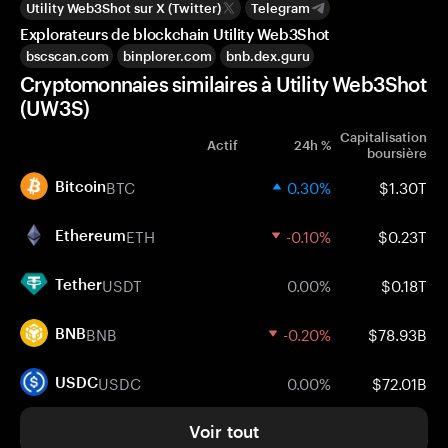
Utility Web3Shot sur X (Twitter)
Telegram
Explorateurs de blockchain Utility Web3Shot
bscscan.com
binplorer.com
bnb.dex.guru
Cryptomonnaies similaires à Utility Web3Shot
(UW3S)
Capitalisation
Actif
24h %
boursière
BTC
0.30%
$1.30T
Bitcoin
ETH
-0.10%
$0.23T
Ethereum
USDT
0.00%
$0.18T
Tether
BNB
-0.20%
$78.93B
BNB
USDC
0.00%
$72.01B
USDC
Voir tout