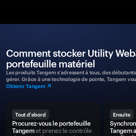
Comment stocker Utility Web3
portefeuille matériel
Les produits Tangem s'adressent à tous, des débutants a
gérer. Grâce à une technologie de pointe, Tangem vou
Obtenir Tangem
Tout d'abord
Ensuite
Procurez-vous le portefeuille
Synchroni
Tangem
et prenez le contrôle
Tangem a