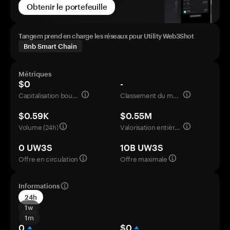
Obtenir le portefeuille
Tangem prend en charge les réseaux pour Utility Web3Shot
Bnb Smart Chain
Métriques
$0
-
Capitalisation boursière
Classement du marché
$0.59K
$0.55M
Volume (24h)
Valorisation entièrement diluée
0 UW3S
10B UW3S
Offre en circulation
Offre maximale
Informations
24h
1w
1m
0
$0