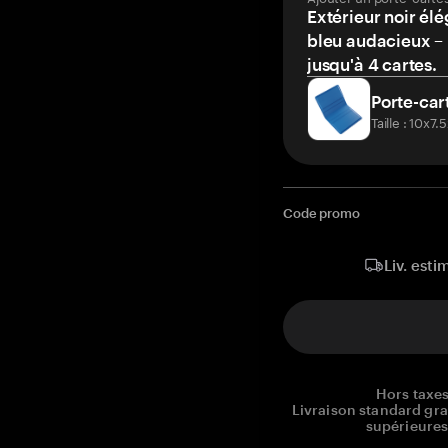
Extérieur noir élé
bleu audacieux – 
jusqu'à 4 cartes.
Porte-car
Taille : 10x7
Code promo
Liv. esti
Hors taxes
Livraison standard gr
supérieures