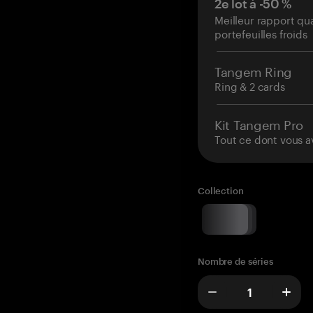
2e lot à -50 %
Meilleur rapport qu
portefeuilles froids
Tangem Ring
Ring & 2 cards
Kit Tangem Pro
Tout ce dont vous a
Collection
Nombre de séries