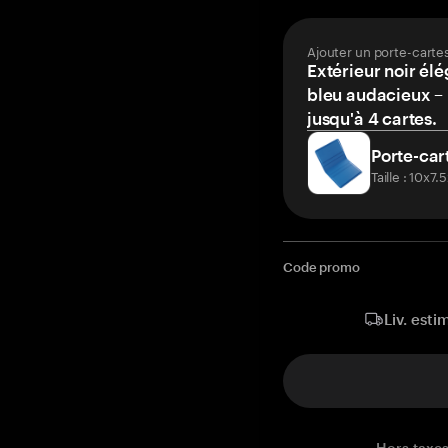
Ajouter un porte-carte
Extérieur noir élé
bleu audacieux – 
jusqu'à 4 cartes.
Porte-car
Taille : 10x7
Code promo
Liv. esti
Hors taxes