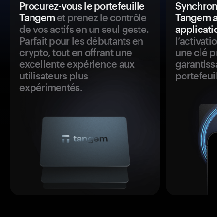
Procurez-vous le portefeuille
Synchroni
Tangem
et prenez le contrôle
Tangem a
de vos actifs en un seul geste.
applicati
Parfait pour les débutants en
l’activat
crypto, tout en offrant une
une clé p
excellente expérience aux
garantiss
utilisateurs plus
portefeuil
expérimentés.