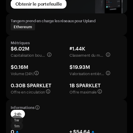
Obtenir le portefeuille
Tangem prend en charge les réseaux pour Upland
Ethereum
Métriques
$6.02M
#1.44K
Capitalisation boursière
Classement du marché
$0.16M
$19.93M
Volume (24h)
Valorisation entièrement diluée
0.30B SPARKLET
1B SPARKLET
Offre en circulation
Offre maximale
Informations
24h
1w
1m
0
+ $54.64