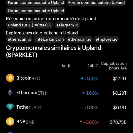
Forum communautaire Upland
Forum communautaire Upland
Forum communautaire Upland
Réseaux sociaux et communauté de Upland
Upland sur X (Twitter)
Telegram
Explorateurs de blockchain Upland
etherscan.io
intel.arkm.com
etherscan.io
ethplorer.io
Cryptomonnaies similaires à Upland
(SPARKLET)
Capitalisation
Actif
24h %
boursière
BTC
0.50%
$1.29T
Bitcoin
ETH
1.60%
$0.23T
Ethereum
USDT
0.00%
$0.18T
Tether
BNB
-0.60%
$78.75B
BNB