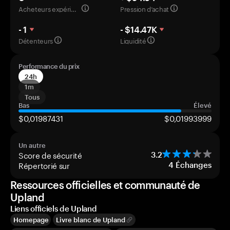
Acheteurs expérimentés
Pression d’achat
- 1
- $14.47K
Détenteurs
Liquidité
Performance du prix
24h
1m
Tous
Bas
Élevé
$0,01987431
$0,01993999
Un autre
Score de sécurité
3.2
Répertorié sur
4
Échanges
Ressources officielles et communauté de
Upland
Liens officiels de Upland
Homepage
Livre blanc de Upland