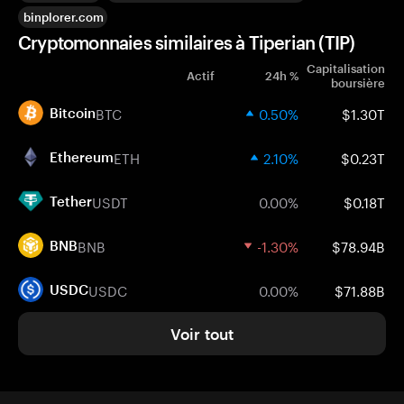
binplorer.com
Cryptomonnaies similaires à Tiperian (TIP)
Capitalisation
Actif
24h %
boursière
BTC
0.50%
$1.30T
Bitcoin
ETH
2.10%
$0.23T
Ethereum
USDT
0.00%
$0.18T
Tether
BNB
-1.30%
$78.94B
BNB
USDC
0.00%
$71.88B
USDC
Voir tout