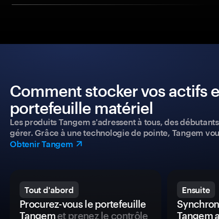
Comment stocker vos actifs e
portefeuille matériel
Les produits Tangem s'adressent à tous, des débutants a
gérer. Grâce à une technologie de pointe, Tangem vou
Obtenir Tangem
Tout d'abord
Ensuite
Procurez-vous le portefeuille
Synchroni
Tangem
et prenez le contrôle
Tangem a