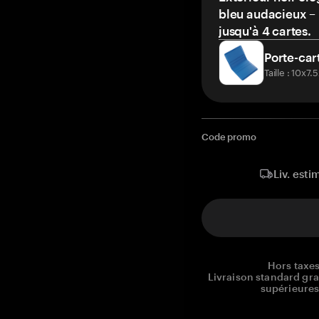
bleu audacieux – 
jusqu'à 4 cartes.
Porte-car
Taille : 10x7
Code promo
Liv. esti
Hors taxes
Livraison standard gr
supérieures