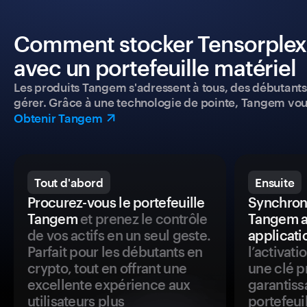
Comment stocker Tensorplex 
avec un portefeuille matériel
Les produits Tangem s'adressent à tous, des débutants a
gérer. Grâce à une technologie de pointe, Tangem vou
Obtenir Tangem
Tout d'abord
Ensuite
Procurez-vous le portefeuille
Synchroni
Tangem
et prenez le contrôle
Tangem a
de vos actifs en un seul geste.
applicati
Parfait pour les débutants en
l’activat
crypto, tout en offrant une
une clé p
excellente expérience aux
garantiss
utilisateurs plus
portefeuil