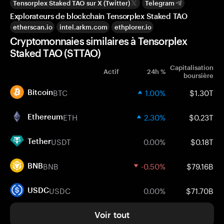
Tensorplex Staked TAO sur X (Twitter)
Telegram
Explorateurs de blockchain Tensorplex Staked TAO
etherscan.io
intel.arkm.com
ethplorer.io
Cryptomonnaies similaires à Tensorplex
Staked TAO (STTAO)
Capitalisation
Actif
24h %
boursière
BTC
1.00%
$1.30T
Bitcoin
ETH
2.30%
$0.23T
Ethereum
USDT
0.00%
$0.18T
Tether
BNB
-0.50%
$79.16B
BNB
USDC
0.00%
$71.70B
USDC
Voir tout