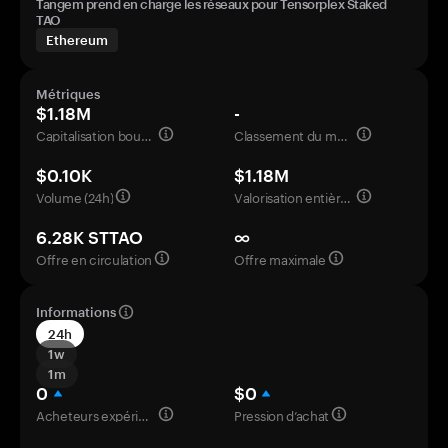
Tangem prend en charge les réseaux pour Tensorplex Staked
TAO
Ethereum
Métriques
$1.18M
-
Capitalisation boursière
Classement du marché
$0.10K
$1.18M
Volume (24h)
Valorisation entièrement diluée
6.28K STTAO
∞
Offre en circulation
Offre maximale
Informations
24h
1w
1m
0
$0
Acheteurs expérimentés
Pression d’achat