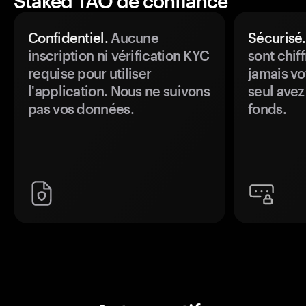
Staked TAO de confiance
Confidentiel.
Aucune
Sécurisé.
inscription ni vérification KYC
sont chiff
requise pour utiliser
jamais vo
l'application. Nous ne suivons
seul avez
pas vos données.
fonds.