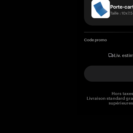
Porte-car
Taille : 10x7
Code promo
Liv. esti
Hors taxes
Livraison standard gr
supérieures