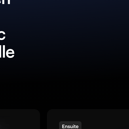
c
lle
Ensuite