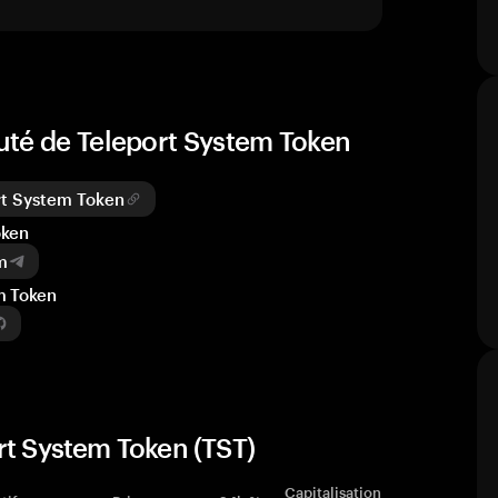
uté de Teleport System Token
rt System Token
oken
m
m Token
rt System Token (TST)
Capitalisation