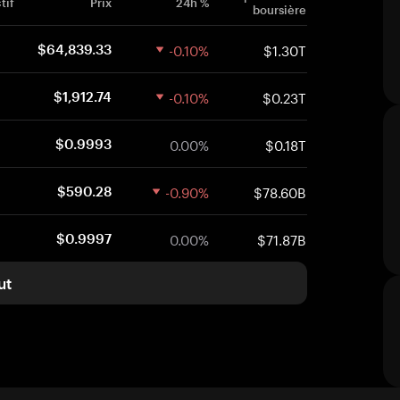
tif
Prix
24h %
boursière
-0.10%
$1.30T
$64,839.33
-0.10%
$0.23T
$1,912.74
0.00%
$0.18T
$0.9993
-0.90%
$78.60B
$590.28
0.00%
$71.87B
$0.9997
ut