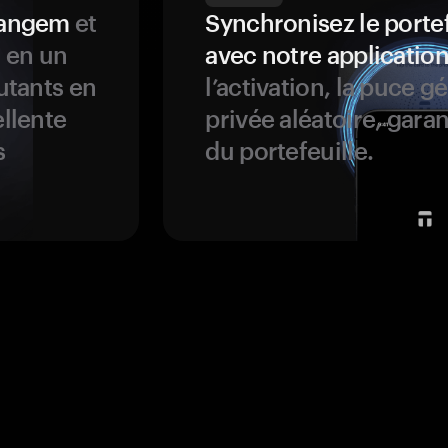
 Tangem
et
Synchronisez le porte
s en un
avec notre application
butants en
l’activation, la puce g
ellente
privée aléatoire, garan
s
du portefeuille.