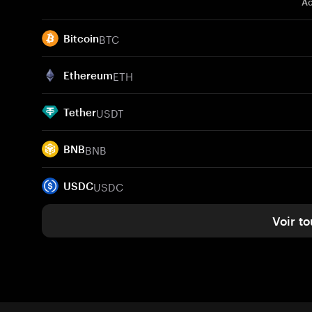
Ac
BTC
Bitcoin
ETH
Ethereum
USDT
Tether
BNB
BNB
USDC
USDC
Voir to