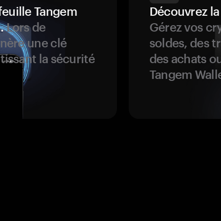
feuille Tangem
Découvrez la
.
Lors de
Gérez vos cry
énère une clé
soldes, des t
tissant la sécurité
des achats ou
Tangem Walle