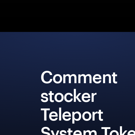
Comment
stocker
Teleport
System Tok