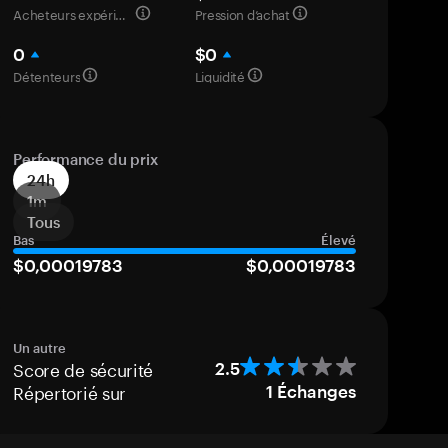
Acheteurs expérimentés
Pression d’achat
0
$0
Détenteurs
Liquidité
Performance du prix
24h
1m
Tous
Bas
Élevé
$0,00019783
$0,00019783
Un autre
Score de sécurité
2.5
Répertorié sur
1
Échanges