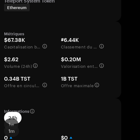
Teleport System Token
Ethereum
Métriques
$67.38K
#6.44K
Capitalisation boursière
Classement du marché
$2.62
$0.20M
Volume (24h)
Valorisation entièrement diluée
0.34B TST
1B TST
Offre en circulation
Offre maximale
Informations
24h
1w
1m
0
$0