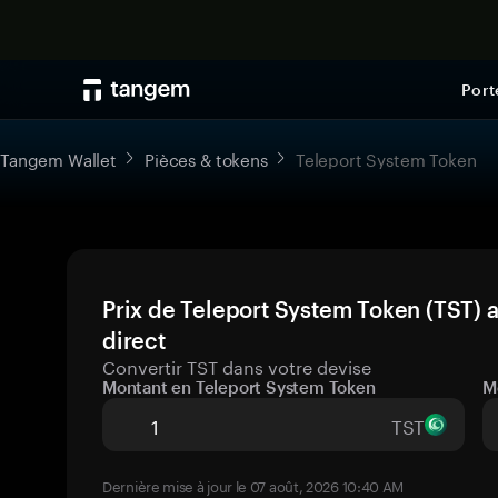
Port
Tangem Wallet
Pièces & tokens
Teleport System Token
Prix de Teleport System Token (TST) 
direct
Convertir TST dans votre devise
Montant en Teleport System Token
M
TST
Dernière mise à jour le 07 août, 2026 10:40 AM