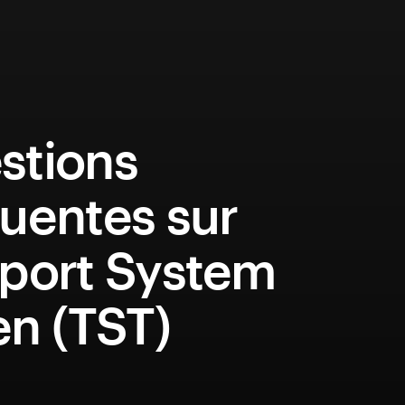
stions
uentes sur
eport System
en (TST)