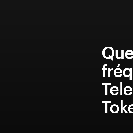
Que
fréq
Tel
Tok