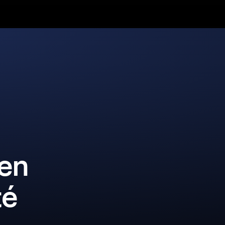
a
en
té