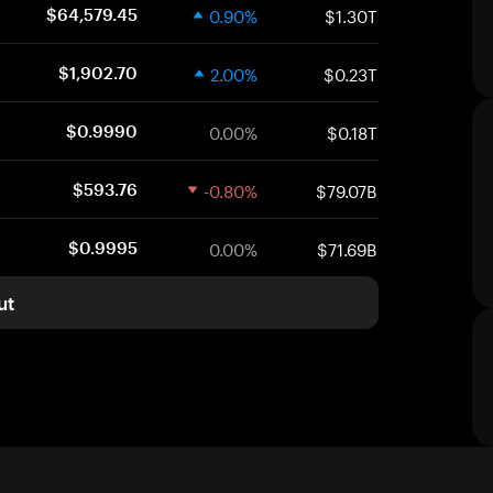
0.90%
$1.30T
$64,579.45
2.00%
$0.23T
$1,902.70
0.00%
$0.18T
$0.9990
-0.80%
$79.07B
$593.76
0.00%
$71.69B
$0.9995
ut