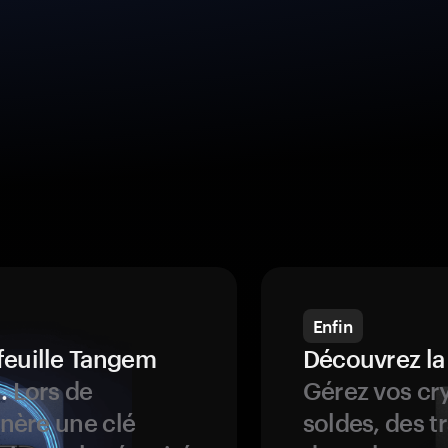
Enfin
feuille Tangem
Découvrez la
.
Lors de
Gérez vos cry
énère une clé
soldes, des t