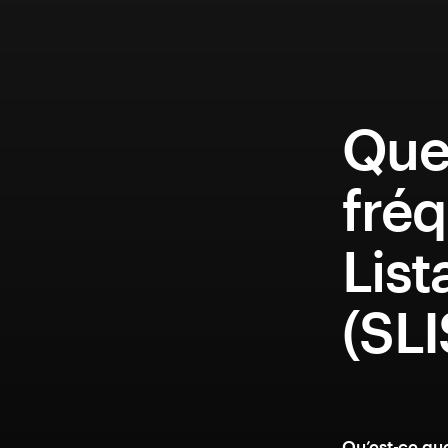
Que
fréq
Lis
(SL
Qu’est-ce qu