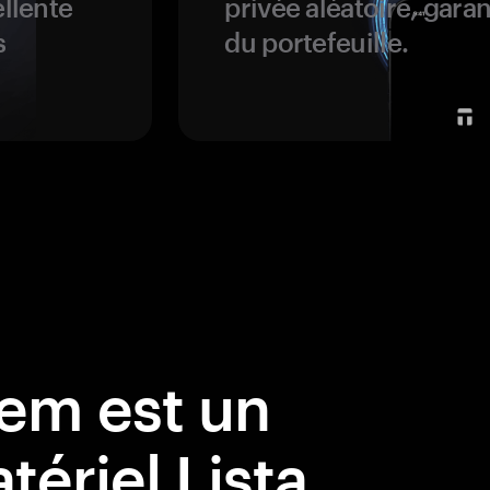
ellente
privée aléatoire, garan
s
du portefeuille.
em est un
tériel Lista