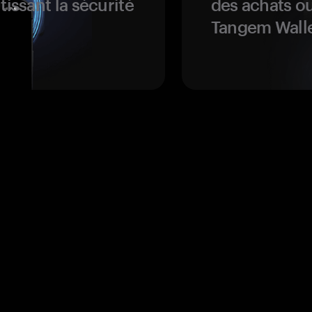
tissant la sécurité
des achats ou
Tangem Walle