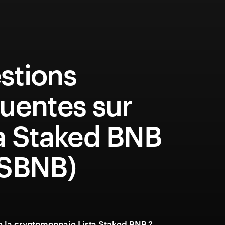
stions
uentes sur
ta Staked BNB
ISBNB)
e la cryptomonnaie Lista Staked BNB ?