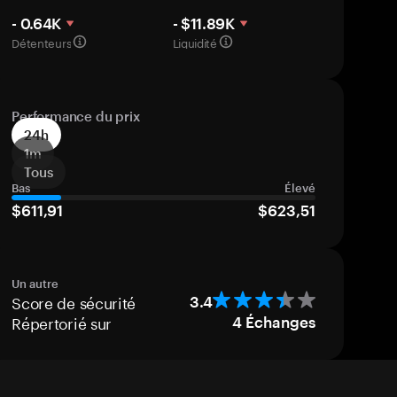
- 0.64K
- $11.89K
Détenteurs
Liquidité
Performance du prix
24h
1m
Tous
Bas
Élevé
$611,91
$623,51
Un autre
Score de sécurité
3.4
Répertorié sur
4
Échanges