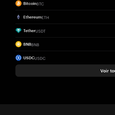
BTC
Bitcoin
ETH
Ethereum
USDT
Tether
BNB
BNB
USDC
USDC
Voir to