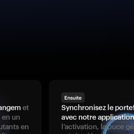
Ensuite
 Tangem
et
Synchronisez le porte
s en un
avec notre application
butants en
l’activation, la puce g