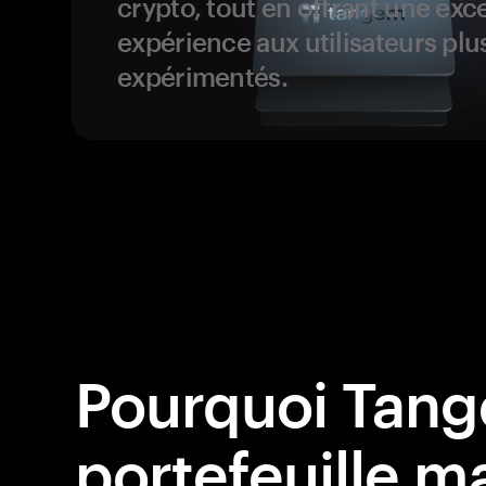
crypto, tout en offrant une exc
expérience aux utilisateurs plu
expérimentés.
Pourquoi Tang
portefeuille ma