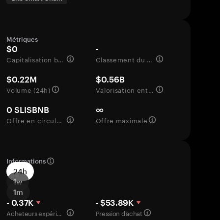
Métriques
$0
-
Capitalisation boursière
Classement du marché
$0.22M
$0.56B
Volume (24h)
Valorisation entièrement diluée
0 SLISBNB
∞
Offre en circulation
Offre maximale
Informations
24h
1w
1m
- 0.37K
- $53.89K
Acheteurs expérimentés
Pression d’achat