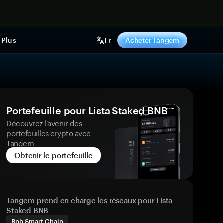
ntenant
Plus
Fr
Acheter Tangem
Portefeuille pour Lista Staked BNB
Découvrez l'avenir des
portefeuilles crypto avec
Tangem
Obtenir le portefeuille
Tangem prend en charge les réseaux pour Lista
Staked BNB
Bnb Smart Chain