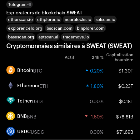
Telegram
Explorateurs de blockchain SWEAT
etherscan.io
ethplorer.io
nearblocks.io
solscan.io
explorer.celo.org
bscscan.com
binplorer.com
basescan.org
aptscan.ai
tracemove.io
Cryptomonnaies similaires à SWEAT (SWEAT)
Capitalisation
Actif
24h %
boursière
BTC
0.20%
$1.30T
Bitcoin
ETH
1.80%
$0.23T
Ethereum
USDT
0.00%
$0.18T
Tether
BNB
-1.60%
$78.81B
BNB
USDC
0.00%
$71.69B
USDC