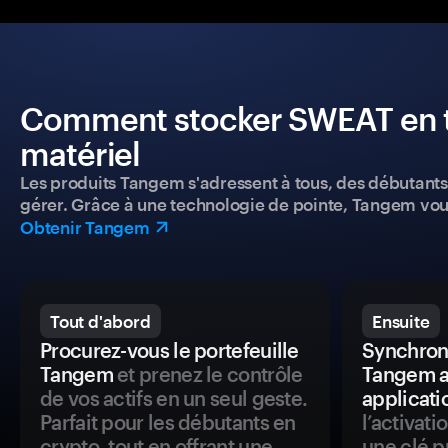
Comment stocker SWEAT en tou
matériel
Les produits Tangem s'adressent à tous, des débutants a
gérer. Grâce à une technologie de pointe, Tangem vou
Obtenir Tangem
Tout d'abord
Ensuite
Procurez-vous le portefeuille
Synchroni
Tangem
et prenez le contrôle
Tangem a
de vos actifs en un seul geste.
applicati
Parfait pour les débutants en
l’activat
crypto, tout en offrant une
une clé p