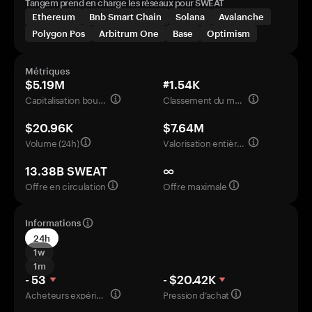
Tangem prend en charge les réseaux pour SWEAT
Ethereum
Bnb Smart Chain
Solana
Avalanche
Polygon Pos
Arbitrum One
Base
Optimism
Métriques
$5.19M
#1.54K
Capitalisation boursière
Classement du marché
$20.96K
$7.64M
Volume (24h)
Valorisation entièrement diluée
13.38B SWEAT
∞
Offre en circulation
Offre maximale
Informations
24h
1w
1m
- 53
- $20.42K
Acheteurs expérimentés
Pression d’achat