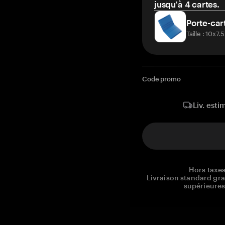
jusqu'à 4 cartes.
Porte-car
Taille : 10x7
Code promo
Liv. esti
Hors taxes
Livraison standard gr
supérieures