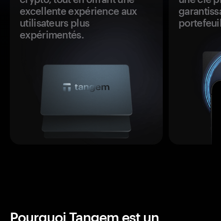
excellente expérience aux
garantiss
utilisateurs plus
portefeuil
expérimentés.
Pourquoi Tangem est un