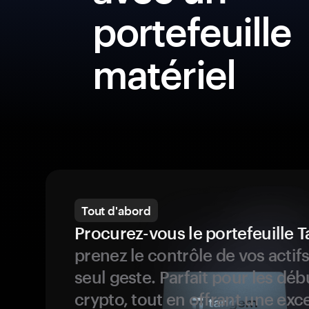
portefeuille
matériel
Tout d'abord
Procurez-vous le portefeuille
prenez le contrôle de vos actif
seul geste. Parfait pour les dé
crypto, tout en offrant une exc