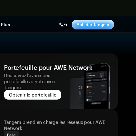
ntenant
Plus
Fr
Acheter Tangem
Portefeuille pour AWE Network
Découvrez l'avenir des
portefeuilles crypto avec
Tangem
Obtenir le portefeuille
Tangem prend en charge les réseaux pour AWE
Network
Base