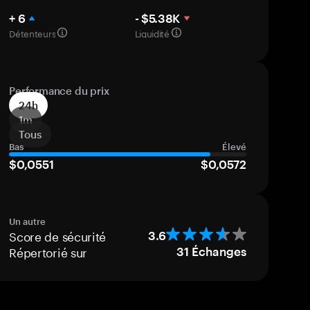
+ 6
- $5.38K
Détenteurs
Liquidité
Performance du prix
24h
1m
Tous
Bas
Élevé
$0,0551
$0,0572
Un autre
Score de sécurité
3.6
Répertorié sur
31
Échanges