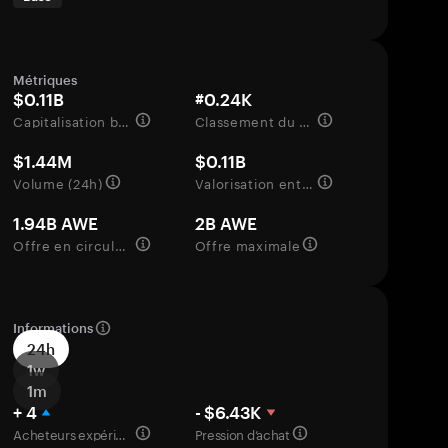
Métriques
$0.11B
#0.24K
Capitalisation boursière
Classement du marché
$1.44M
$0.11B
Volume (24h)
Valorisation entièrement diluée
1.94B AWE
2B AWE
Offre en circulation
Offre maximale
Informations
24h
1w
1m
+ 4
- $6.43K
Acheteurs expérimentés
Pression d’achat