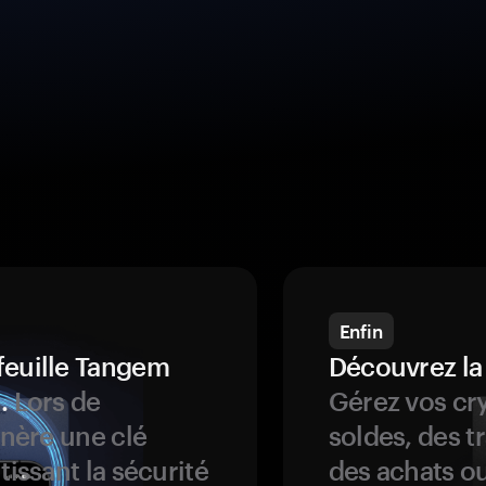
Enfin
feuille Tangem
Découvrez la
.
Lors de
Gérez vos cry
énère une clé
soldes, des t
tissant la sécurité
des achats ou