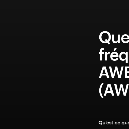
Que
fréq
AWE
(AW
Qu’est-ce qu