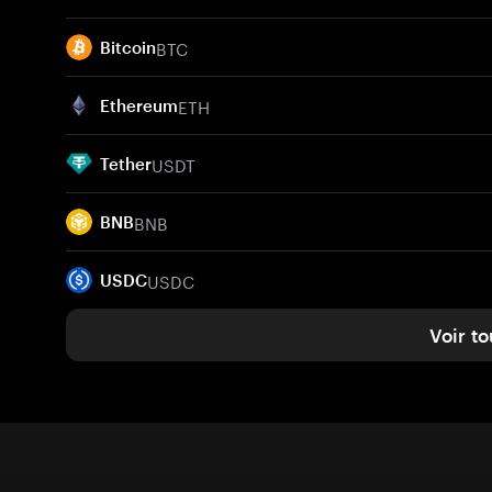
BTC
Bitcoin
ETH
Ethereum
USDT
Tether
BNB
BNB
USDC
USDC
Voir to