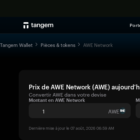
Port
Tangem Wallet
Pièces & tokens
AWE Network
Prix de AWE Network (AWE) aujourd’hu
Convertir AWE dans votre devise
Montant en AWE Network
M
AWE
Dernière mise à jour le 07 août, 2026 06:59 AM