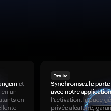
Ensuite
 Tangem
et
Synchronisez le porte
s en un
avec notre application
butants en
l’activation, la puce g
ellente
privée aléatoire, garan