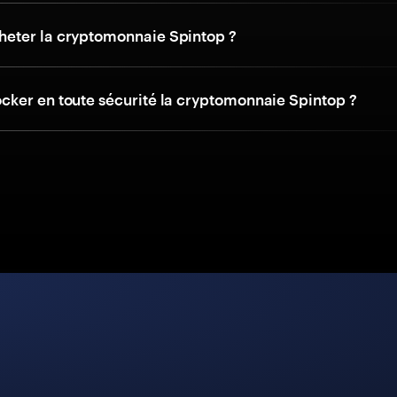
eter la cryptomonnaie Spintop ?
ker en toute sécurité la cryptomonnaie Spintop ?