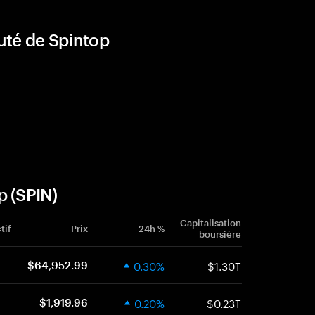
uté de Spintop
p (SPIN)
Capitalisation
tif
Prix
24h %
boursière
0.30%
$1.30T
$64,952.99
0.20%
$0.23T
$1,919.96