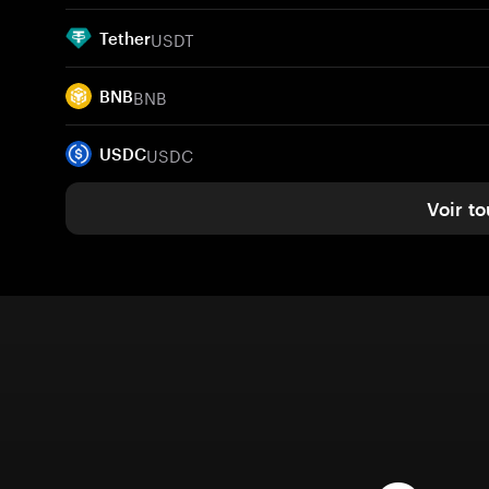
USDT
Tether
BNB
BNB
USDC
USDC
Voir to