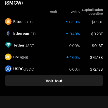
(SMCW)
Capitalisation
Actif
24h %
boursière
BTC
0.50%
$1.30T
Bitcoin
ETH
0.40%
$0.23T
Ethereum
USDT
0.00%
$0.18T
Tether
BNB
1.00%
$79.18B
BNB
USDC
0.00%
$72.13B
USDC
Voir tout