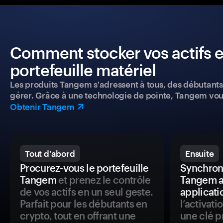
Comment stocker vos actifs e
portefeuille matériel
Les produits Tangem s'adressent à tous, des débutants a
gérer. Grâce à une technologie de pointe, Tangem vou
Obtenir Tangem
Tout d'abord
Ensuite
Procurez-vous le portefeuille
Synchroni
Tangem
et prenez le contrôle
Tangem a
de vos actifs en un seul geste.
applicati
Parfait pour les débutants en
l’activat
crypto, tout en offrant une
une clé p