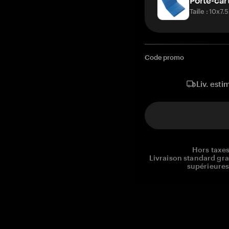
Porte-car
Taille : 10x7
Code promo
Liv. esti
Hors taxes
Livraison standard gr
supérieures