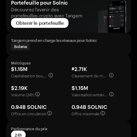
Portefeuille pour Solnic
Découvrez l'avenir des
portefeuilles crypto avec Tangem
Obtenir le portefeuille
Tangem prend en charge les réseaux pour Solnic
Solana
Métriques
$1.15M
#2.71K
Capitalisation boursière
Classement du marché
$2.19K
$1.15M
Volume (24h)
Valorisation entièrement diluée
0.94B SOLNIC
0.94B SOLNIC
Offre en circulation
Offre maximale
Performance du prix
24h