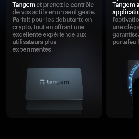
Tangem
et prenez le contrôle
Tangem a
de vos actifs en un seul geste.
applicati
Parfait pour les débutants en
l’activat
crypto, tout en offrant une
une clé p
excellente expérience aux
garantiss
utilisateurs plus
portefeuil
expérimentés.