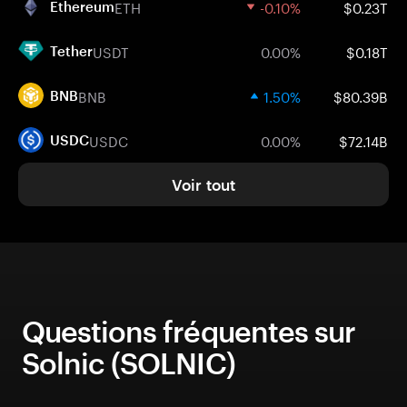
ETH
-0.10%
$0.23T
Ethereum
USDT
0.00%
$0.18T
Tether
BNB
1.50%
$80.39B
BNB
USDC
0.00%
$72.14B
USDC
Voir tout
Questions fréquentes sur
Solnic (SOLNIC)