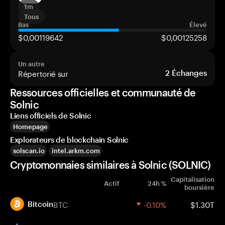
1m
Tous
Bas
Élevé
$0,00119642
$0,00125258
Un autre
Répertorié sur
2
Échanges
Ressources officielles et communauté de
Solnic
Liens officiels de Solnic
Homepage
Explorateurs de blockchain Solnic
solscan.io
intel.arkm.com
Cryptomonnaies similaires à Solnic (SOLNIC)
Capitalisation
Actif
24h %
boursière
BTC
-0.10%
$1.30T
Bitcoin