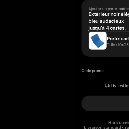
Ajouter un porte-carte
Extérieur noir élé
bleu audacieux – 
jusqu'à 4 cartes.
Porte-car
Taille : 10x7
Code promo
Liv. esti
Hors taxes
Livraison standard gr