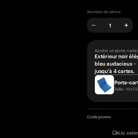
Nombre de séries
Ajouter un porte-carte
Extérieur noir élé
bleu audacieux – 
jusqu'à 4 cartes.
Porte-car
Taille : 10x7
Code promo
Liv. esti