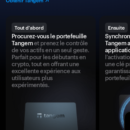
Obtenir Tangem
Tout d'abord
Ensuite
Procurez-vous le portefeuille
Synchroni
Tangem
et prenez le contrôle
Tangem a
de vos actifs en un seul geste.
applicati
Parfait pour les débutants en
l’activat
crypto, tout en offrant une
une clé p
excellente expérience aux
garantiss
utilisateurs plus
portefeuil
expérimentés.