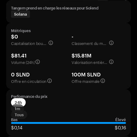
Tangem prend en charge les réseaux pour Solend
Solana
Métriques
$0
-
Capitalisation boursière
Classement du marché
$81.41
$15.81M
Volume (24h)
Valorisation entièrement diluée
0 SLND
100M SLND
Offre en circulation
Offre maximale
Performance du prix
24h
1m
Tous
Bas
Élevé
$0,14
$0,16