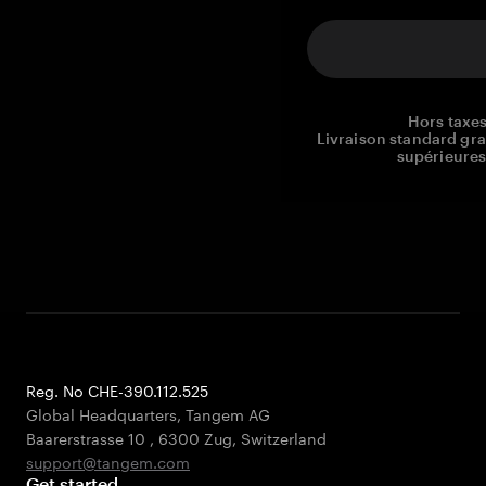
Hors taxes
Livraison standard gr
supérieures
Reg. No CHE-390.112.525
Global Headquarters, Tangem AG
Baarerstrasse 10
,
6300 Zug
,
Switzerland
support@tangem.com
Get started