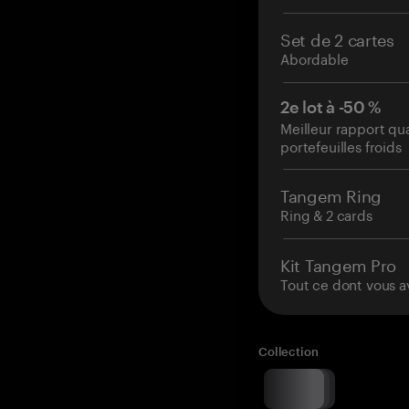
Set de 2 cartes
Abordable
2e lot à -50 %
Meilleur rapport qu
portefeuilles froids
Tangem Ring
Ring & 2 cards
Kit Tangem Pro
Tout ce dont vous a
Collection