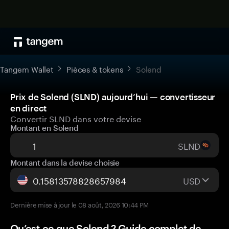
Tangem Wallet
Pièces & tokens
Solend
Prix de Solend (SLND) aujourd’hui — convertisseur
en direct
Convertir SLND dans votre devise
Montant en Solend
SLND
Montant dans la devise choisie
USD
Dernière mise à jour le 08 août, 2026 10:44 PM
Qu’est-ce que Solend ? Guide complet de