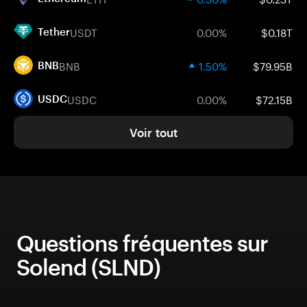
USDT
0.00%
$0.18T
Tether
BNB
1.50%
$79.95B
BNB
USDC
0.00%
$72.15B
USDC
Voir tout
Questions fréquentes sur
Solend (SLND)