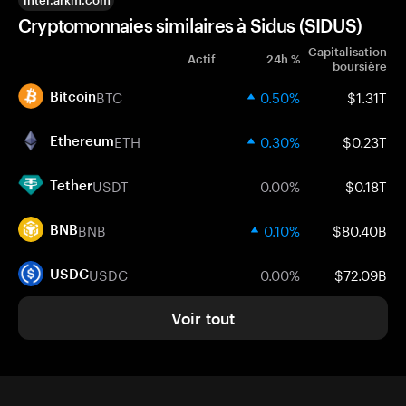
intel.arkm.com
Cryptomonnaies similaires à Sidus (SIDUS)
Capitalisation
Actif
24h %
boursière
BTC
0.50%
$1.31T
Bitcoin
ETH
0.30%
$0.23T
Ethereum
USDT
0.00%
$0.18T
Tether
BNB
0.10%
$80.40B
BNB
USDC
0.00%
$72.09B
USDC
Voir tout