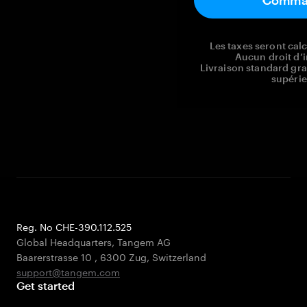
Comma
Les taxes seront ca
Aucun droit d’i
Livraison standard gr
supérie
Reg. No CHE-390.112.525
Global Headquarters, Tangem AG
Baarerstrasse 10
,
6300 Zug
,
Switzerland
support@tangem.com
Get started