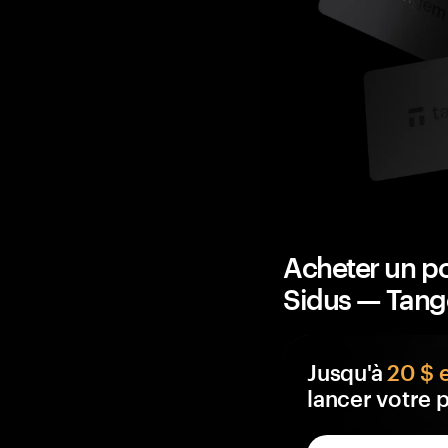
Acheter un po
Sidus — Tan
Jusqu'à
20 $ 
lancer votre p
Chaque portefeuil