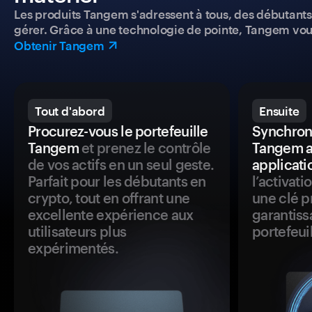
Les produits Tangem s'adressent à tous, des débutants a
gérer. Grâce à une technologie de pointe, Tangem vou
Obtenir Tangem
Tout d'abord
Ensuite
Procurez-vous le portefeuille
Synchroni
Tangem
et prenez le contrôle
Tangem a
de vos actifs en un seul geste.
applicati
Parfait pour les débutants en
l’activat
crypto, tout en offrant une
une clé p
excellente expérience aux
garantiss
utilisateurs plus
portefeuil
expérimentés.