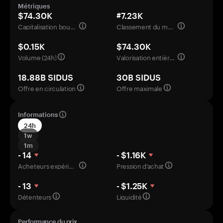
Métriques
$74.30K
#7.23K
Capitalisation boursière
Classement du marché
$0.15K
$74.30K
Volume (24h)
Valorisation entièrement diluée
18.88B SIDUS
30B SIDUS
Offre en circulation
Offre maximale
Informations
24h
1w
1m
- 14
- $1.16K
Acheteurs expérimentés
Pression d’achat
- 13
- $1.25K
Détenteurs
Liquidité
Performance du prix