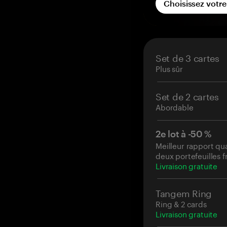
Choisissez votr
commande inclut B
portefeuille que v
plateforme d'écha
Des BTC gratuit
Set de 3 cartes
commandé
Plus sûr
Versés sur votre
custody
Set de 2 cartes
Crédités sous 14
Abordable
2e lot à -50 %
Meilleur rapport qua
deux portefeuilles f
Livraison gratuite
Tangem Ring
Ring & 2 cards
Livraison gratuite