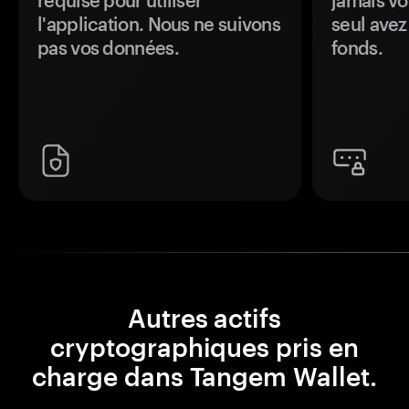
requise pour utiliser
jamais vo
l'application. Nous ne suivons
seul avez
pas vos données.
fonds.
Autres actifs
cryptographiques pris en
charge dans Tangem Wallet.