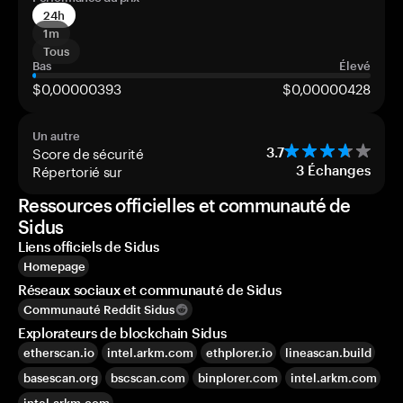
24h
1m
Tous
Bas
Élevé
$0,00000393
$0,00000428
Un autre
Score de sécurité
3.7
Répertorié sur
3
Échanges
Ressources officielles et communauté de
Sidus
Liens officiels de Sidus
Homepage
Réseaux sociaux et communauté de Sidus
Communauté Reddit Sidus
Explorateurs de blockchain Sidus
etherscan.io
intel.arkm.com
ethplorer.io
lineascan.build
basescan.org
bscscan.com
binplorer.com
intel.arkm.com