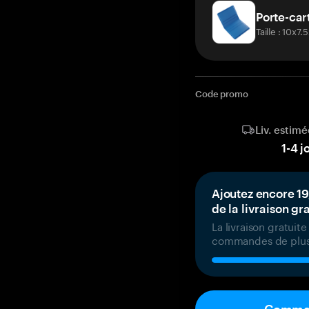
Porte-car
Taille : 10x7
Code promo
Liv. estimé
1
-
4
j
Ajoutez encore 19
de la livraison gr
La livraison gratuit
commandes de plus