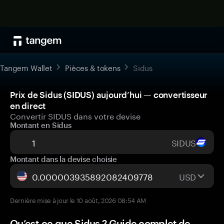
Tangem Wallet
Pièces & tokens
Sidus
Prix de Sidus (SIDUS) aujourd’hui — convertisseur
en direct
Convertir SIDUS dans votre devise
Montant en Sidus
SIDUS
Montant dans la devise choisie
USD
Dernière mise à jour le 10 août, 2026 08:54 AM
Qu’est-ce que Sidus ? Guide complet de