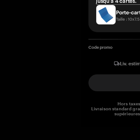
jusqu'à 4 cartes.
Porte-car
Taille : 10x7
Code promo
Liv. esti
Hors taxes
Livraison standard gr
supérieures