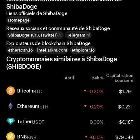
ShibaDoge
Liens officiels de ShibaDoge
Homepage
Réseaux sociaux et communauté de ShibaDoge
ShibaDoge sur X (Twitter)
Telegram
Explorateurs de blockchain ShibaDoge
etherscan.io
intel.arkm.com
ethplorer.io
Cryptomonnaies similaires à ShibaDoge
(SHIBDOGE)
Capitalisation
Actif
24h %
boursière
BTC
-0.30%
$1.29T
Bitcoin
ETH
-0.20%
$0.23T
Ethereum
USDT
0.00%
$0.18T
Tether
BNB
-0.10%
$79.04B
BNB