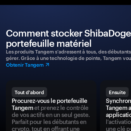
Comment stocker ShibaDoge e
portefeuille matériel
Les produits Tangem s'adressent à tous, des débutants a
gérer. Grâce à une technologie de pointe, Tangem vou
Obtenir Tangem
Tout d'abord
Ensuite
Procurez-vous le portefeuille
Synchroni
Tangem
et prenez le contrôle
Tangem a
de vos actifs en un seul geste.
applicati
Parfait pour les débutants en
l’activat
crypto, tout en offrant une
une clé p