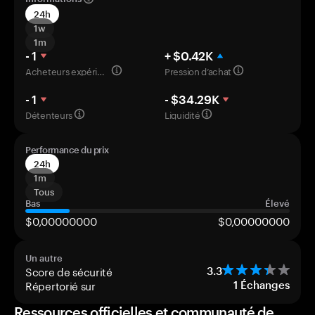
24h
1w
1m
- 1
+ $0.42K
Acheteurs expérimentés
Pression d’achat
- 1
- $34.29K
Détenteurs
Liquidité
Performance du prix
24h
1m
Tous
Bas
Élevé
$0,00000000
$0,00000000
Un autre
Score de sécurité
3.3
Répertorié sur
1
Échanges
Ressources officielles et communauté de