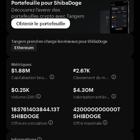
Portefeuille pour ShibaDoge
Découvrez l'avenir des
portefeuilles crypto avec Tangem
Obtenir le portefeuille
Tangem prend en charge les réseaux pour ShibaDoge
Ethereum
Métriques
$1.88M
#2.67K
Capitalisation boursière
Classement du marché
$0.25K
$4.30M
Volume (24h)
Valorisation entièrement diluée
183761403844.13T
420000000000T
SHIBDOGE
SHIBDOGE
Offre en circulation
Offre maximale
Informations