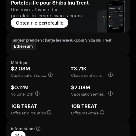
Portefeuille pour Shiba Inu Treat
Découvrez l'avenir des
portefeuilles crypto avec Tangem
Obtenir le portefeuille
Tangem prend en charge les réseaux pour Shiba Inu Treat
Ethereum
Métriques
$2.08M
#3.71K
Capitalisation boursière
Classement du marché
$0.12M
$2.08M
Volume (24h)
Valorisation entièrement diluée
10B TREAT
10B TREAT
Offre en circulation
Offre maximale
Informations
24h