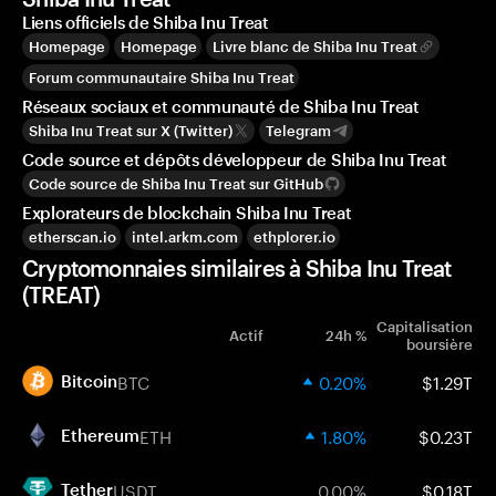
Liens officiels de Shiba Inu Treat
Homepage
Homepage
Livre blanc de Shiba Inu Treat
Forum communautaire Shiba Inu Treat
Réseaux sociaux et communauté de Shiba Inu Treat
Shiba Inu Treat sur X (Twitter)
Telegram
Code source et dépôts développeur de Shiba Inu Treat
Code source de Shiba Inu Treat sur GitHub
Explorateurs de blockchain Shiba Inu Treat
etherscan.io
intel.arkm.com
ethplorer.io
Cryptomonnaies similaires à Shiba Inu Treat
(TREAT)
Capitalisation
Actif
24h %
boursière
BTC
0.20%
$1.29T
Bitcoin
ETH
1.80%
$0.23T
Ethereum
USDT
0.00%
$0.18T
Tether