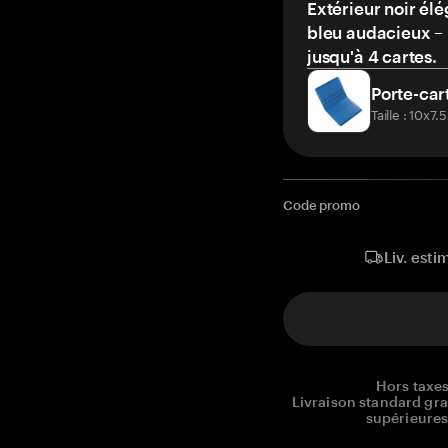
Extérieur noir élé
bleu audacieux – 
jusqu'à 4 cartes.
Porte-car
Taille : 10x7
Code promo
Liv. esti
Hors taxes
Livraison standard gr
supérieures