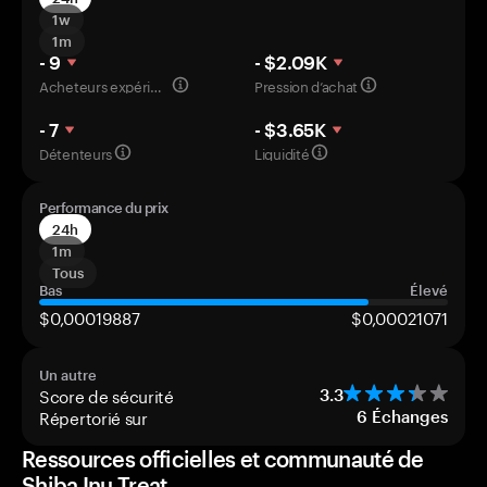
1w
1m
- 9
- $2.09K
Acheteurs expérimentés
Pression d’achat
- 7
- $3.65K
Détenteurs
Liquidité
Performance du prix
24h
1m
Tous
Bas
Élevé
$0,00019887
$0,00021071
Un autre
Score de sécurité
3.3
Répertorié sur
6
Échanges
Ressources officielles et communauté de
Shiba Inu Treat