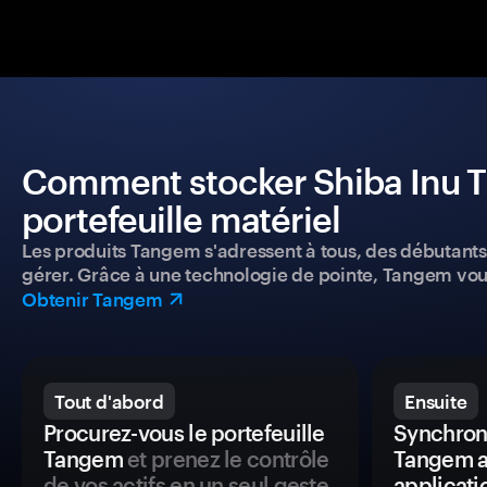
Comment stocker Shiba Inu Tr
portefeuille matériel
Les produits Tangem s'adressent à tous, des débutants a
gérer. Grâce à une technologie de pointe, Tangem vou
Obtenir Tangem
Tout d'abord
Ensuite
Procurez-vous le portefeuille
Synchroni
Tangem
et prenez le contrôle
Tangem a
de vos actifs en un seul geste.
applicati