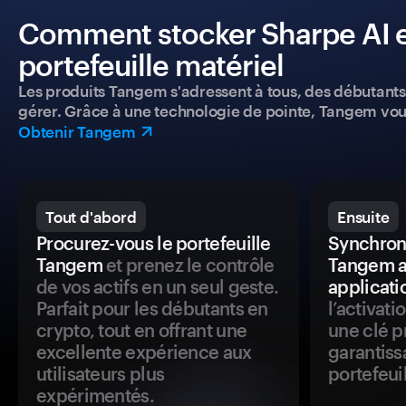
Comment stocker Sharpe AI e
portefeuille matériel
Les produits Tangem s'adressent à tous, des débutants a
gérer. Grâce à une technologie de pointe, Tangem vou
Obtenir Tangem
Tout d'abord
Ensuite
Procurez-vous le portefeuille
Synchroni
Tangem
et prenez le contrôle
Tangem a
de vos actifs en un seul geste.
applicati
Parfait pour les débutants en
l’activat
crypto, tout en offrant une
une clé p
excellente expérience aux
garantiss
utilisateurs plus
portefeuil
expérimentés.