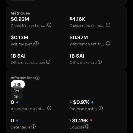
Métriques
$0.92M
#4.16K
Capitalisation boursière
Classement du marché
$0.13M
$0.92M
Volume (24h)
Valorisation entièrement diluée
1B SAI
1B SAI
Offre en circulation
Offre maximale
Informations
24h
1w
1m
0
+ $0.97K
Acheteurs expérimentés
Pression d’achat
0
- $1.29K
Détenteurs
Liquidité