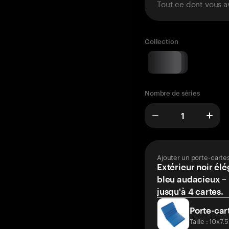
Tout ce dont vous a
Collection
Nombre de séries
Ajouter un porte-carte
Extérieur noir élé
bleu audacieux – 
jusqu'à 4 cartes.
Porte-car
Taille : 10x7