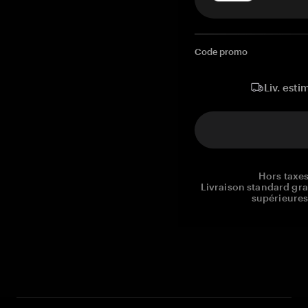
Code promo
Liv. esti
Hors taxes
Livraison standard gr
supérieures