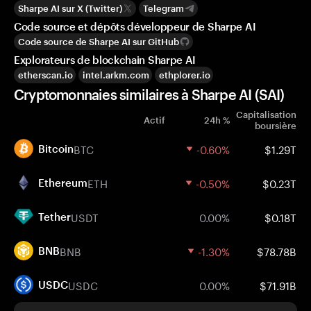
Sharpe AI sur X (Twitter)
Telegram
Code source et dépôts développeur de Sharpe AI
Code source de Sharpe AI sur GitHub
Explorateurs de blockchain Sharpe AI
etherscan.io
intel.arkm.com
ethplorer.io
Cryptomonnaies similaires à Sharpe AI (SAI)
Capitalisation
Actif
24h %
boursière
BTC
-0.60%
$1.29T
Bitcoin
ETH
-0.50%
$0.23T
Ethereum
USDT
0.00%
$0.18T
Tether
BNB
-1.30%
$78.78B
BNB
USDC
0.00%
$71.91B
USDC