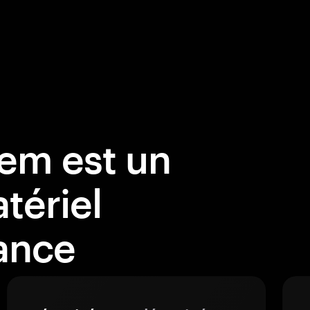
em est un
tériel
ance