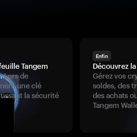
Enfin
feuille Tangem
Découvrez la
.
Lors de
Gérez vos cry
énère une clé
soldes, des t
tissant la sécurité
des achats ou
Tangem Walle