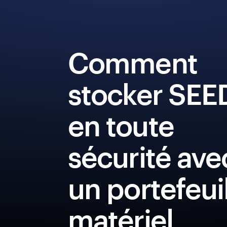
Comment
stocker SEE
en toute
sécurité ave
un portefeui
matériel