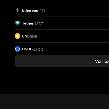
ETH
Ethereum
USDT
Tether
BNB
BNB
USDC
USDC
Voir to