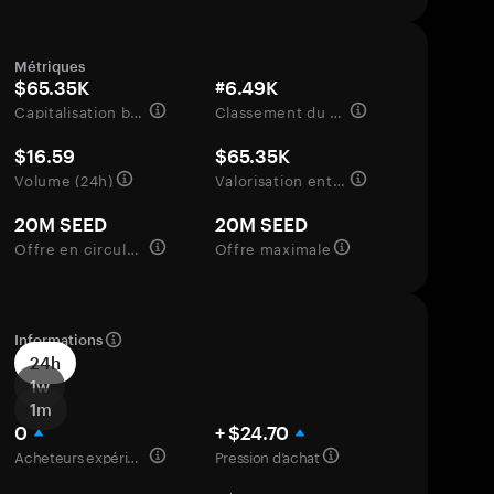
Métriques
$65.35K
#6.49K
Capitalisation boursière
Classement du marché
$16.59
$65.35K
Volume (24h)
Valorisation entièrement diluée
20M SEED
20M SEED
Offre en circulation
Offre maximale
Informations
24h
1w
1m
0
+ $24.70
Acheteurs expérimentés
Pression d’achat