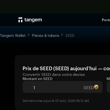
Port
Tangem Wallet
Pièces & tokens
SEED
Prix de SEED (SEED) aujourd’hui — co
Convertir SEED dans votre devise
Montant en SEED
M
SEED
Dernière mise à jour le 07 août, 2026 09:13 AM