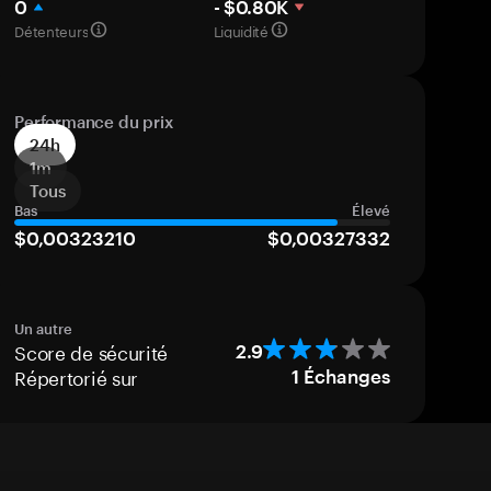
0
- $0.80K
Détenteurs
Liquidité
Performance du prix
24h
1m
Tous
Bas
Élevé
$0,00323210
$0,00327332
Un autre
Score de sécurité
2.9
Répertorié sur
1
Échanges