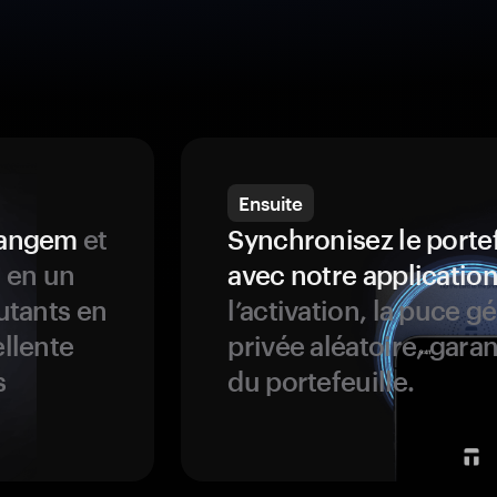
Ensuite
 Tangem
et
Synchronisez le porte
s en un
avec notre application
butants en
l’activation, la puce g
ellente
privée aléatoire, garan
s
du portefeuille.