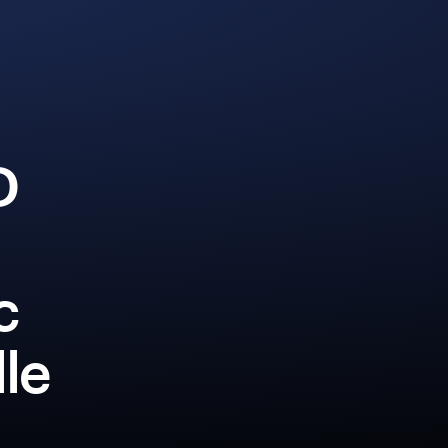
D
c
lle