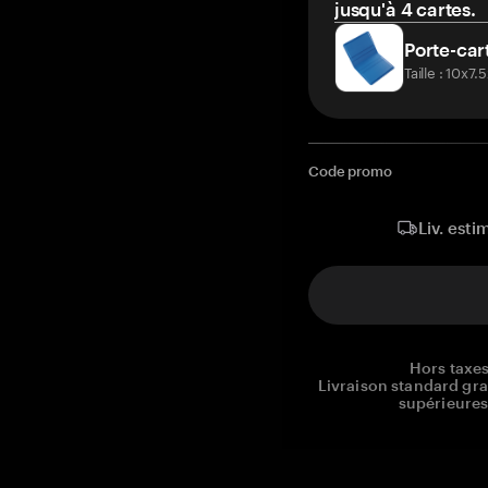
jusqu'à 4 cartes.
Porte-car
Taille : 10x7
Code promo
Liv. esti
Hors taxes
Livraison standard gr
supérieures