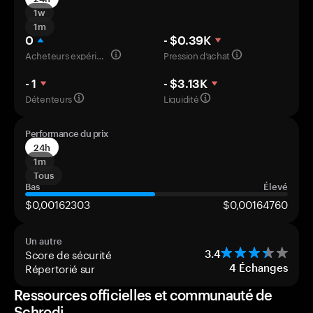
1w
1m
0
- $0.39K
Acheteurs expérimentés
Pression d’achat
- 1
- $3.13K
Détenteurs
Liquidité
Performance du prix
24h
1m
Tous
Bas
Élevé
$0,00162303
$0,00164760
Un autre
Score de sécurité
3.4
Répertorié sur
4
Échanges
Ressources officielles et communauté de
Schrodi