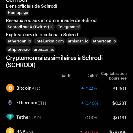
Liens officiels de Schrodi
Homepage
Réseaux sociaux et communauté de Schrodi
Schrodi sur X (Twitter)
Telegram
Explorateurs de blockchain Schrodi
etherscan.io
intel.arkm.com
arbiscan.io
etherscan.io
ethplorer.io
arbiscan.io
Cryptomonnaies similaires à Schrodi
(SCHRODI)
Capitalisation
Actif
24h %
boursière
BTC
0.40%
$1.30T
Bitcoin
ETH
0.40%
$0.23T
Ethereum
USDT
0.00%
$0.18T
Tether
BNB
-0.70%
$78.60B
BNB