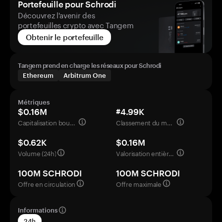
Portefeuille pour Schrodi
Découvrez l'avenir des
portefeuilles crypto avec Tangem
Obtenir le portefeuille
Tangem prend en charge les réseaux pour Schrodi
Ethereum
Arbitrum One
Métriques
$0.16M
#4.99K
Capitalisation boursière
Classement du marché
$0.62K
$0.16M
Volume (24h)
Valorisation entièrement diluée
100M SCHRODI
100M SCHRODI
Offre en circulation
Offre maximale
Informations
24h