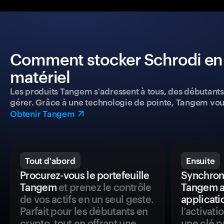
Comment stocker Schrodi en t
matériel
Les produits Tangem s'adressent à tous, des débutants a
gérer. Grâce à une technologie de pointe, Tangem vou
Obtenir Tangem
Tout d'abord
Ensuite
Procurez-vous le portefeuille
Synchroni
Tangem
et prenez le contrôle
Tangem a
de vos actifs en un seul geste.
applicati
Parfait pour les débutants en
l’activat
crypto, tout en offrant une
une clé p