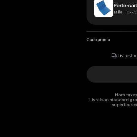
Porte-car
Taille : 10x7
Code promo
Liv. esti
Hors taxes
Livraison standard gr
supérieures