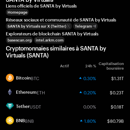
Liens officiels de SANTA by Virtuals
Homepage
Réseaux sociaux et communauté de SANTA by Virtuals
SANTA by Virtuals sur X (Twitter)
Telegram
Explorateurs de blockchain SANTA by Virtuals
basescan.org
intel.arkm.com
Cryptomonnaies similaires à SANTA by
Virtuals (SANTA)
Capitalisation
Actif
24h %
boursière
BTC
0.30%
$1.31T
Bitcoin
ETH
0.20%
$0.23T
Ethereum
USDT
0.00%
$0.18T
Tether
BNB
1.80%
$80.79B
BNB