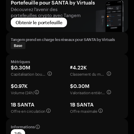
Portefeuille pour SANTA by Virtuals
Découvrez l'avenir des
portefeuilles crypto avec Tangem
Obtenir le portefeuille
Tangem prend en charge les réseaux pour SANTA by Virtuals
Base
Métriques
$0.30M
#4.22K
Capitalisation boursière
Classement du marché
$0.97K
$0.30M
Volume (24h)
Valorisation entièrement diluée
1B SANTA
1B SANTA
Offre en circulation
Offre maximale
Informations
24h