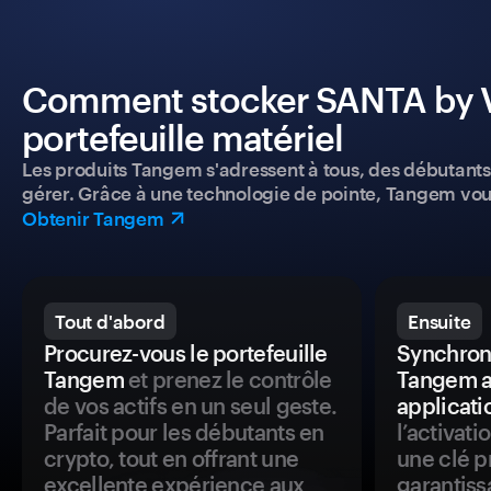
Comment stocker SANTA by Vir
portefeuille matériel
Les produits Tangem s'adressent à tous, des débutants a
gérer. Grâce à une technologie de pointe, Tangem vou
Obtenir Tangem
Tout d'abord
Ensuite
Procurez-vous le portefeuille
Synchroni
Tangem
et prenez le contrôle
Tangem a
de vos actifs en un seul geste.
applicati
Parfait pour les débutants en
l’activat
crypto, tout en offrant une
une clé p
excellente expérience aux
garantiss