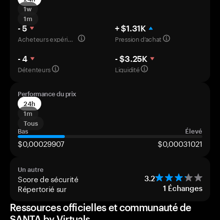
1w
1m
- 5
+ $1.31K
Acheteurs expérimentés
Pression d’achat
- 4
- $3.25K
Détenteurs
Liquidité
Performance du prix
24h
1m
Tous
Bas
Élevé
$0,00029907
$0,00031021
Un autre
Score de sécurité
3.2
Répertorié sur
1
Échanges
Ressources officielles et communauté de
SANTA by Virtuals