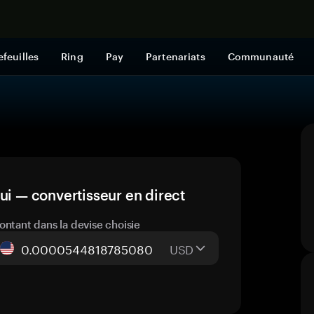
Acheter mai
efeuilles
Ring
Pay
Partenariats
Communauté
ui — convertisseur en direct
ontant dans la devise choisie
USD