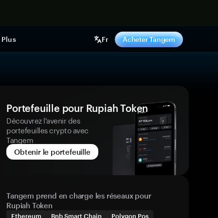
ntenant
Plus
Fr
Acheter Tangem
Portefeuille pour Rupiah Token
Découvrez l'avenir des
portefeuilles crypto avec
Tangem
Obtenir le portefeuille
Tangem prend en charge les réseaux pour
Rupiah Token
Ethereum
Bnb Smart Chain
Polygon Pos