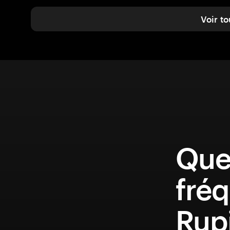
Voir to
Que
fréq
Rup