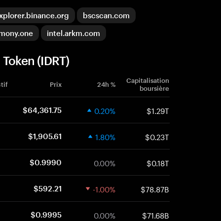
xplorer.binance.org
bscscan.com
rmony.one
intel.arkm.com
 Token (IDRT)
Capitalisation
tif
Prix
24h %
boursière
0.20%
$1.29T
$64,361.75
1.80%
$0.23T
$1,905.61
0.00%
$0.18T
$0.9990
-1.00%
$78.87B
$592.21
0.00%
$71.68B
$0.9995