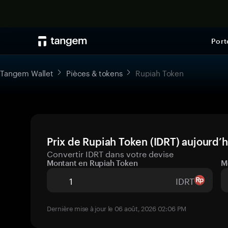
Port
Tangem Wallet
Pièces & tokens
Rupiah Token
Prix de Rupiah Token (IDRT) aujourd’h
Convertir IDRT dans votre devise
Montant en Rupiah Token
M
IDRT
Dernière mise à jour le 06 août, 2026 02:06 PM