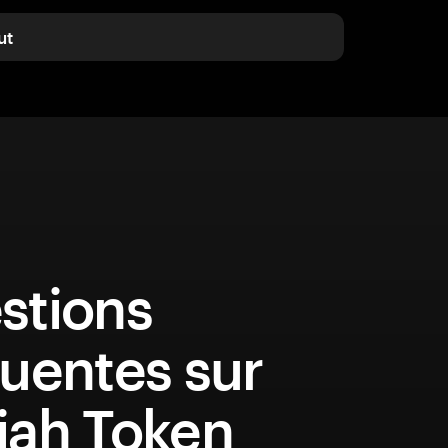
ut
stions
uentes sur
iah Token