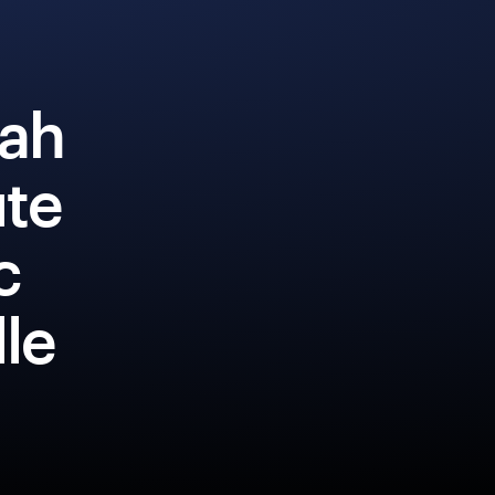
iah
ute
c
lle