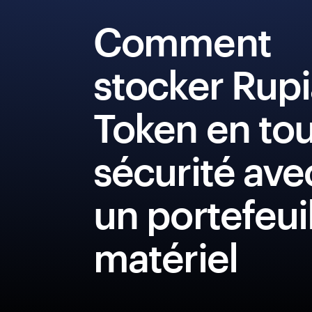
Comment
stocker Rup
Token en to
sécurité ave
un portefeui
matériel