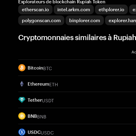
Explorateurs de blockchain Rupiah Token
etherscan.io
intel.arkm.com
ethplorer.io
e
polygonscan.com
binplorer.com
explorer.ha
Cryptomonnaies similaires à Rupiah
Ac
BTC
Bitcoin
ETH
Ethereum
USDT
Tether
BNB
BNB
USDC
USDC