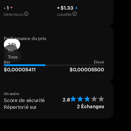
- 1
+ $1.33
Détenteurs
Liquidité
Performance du prix
24h
1m
Tous
Bas
Élevé
$0,00005411
$0,00005500
Un autre
Score de sécurité
2.8
Répertorié sur
2
Échanges