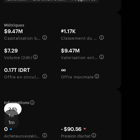
Métriques
$9.47M
#1.17K
Capitalisation boursière
Classement du marché
$7.29
$9.47M
Volume (24h)
Valorisation entièrement diluée
0.17T IDRT
∞
Offre en circulation
Offre maximale
Informations
24h
1w
1m
0
- $90.56
Acheteurs expérimentés
Pression d’achat