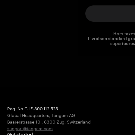
Hors taxes
Livraison standard gr
supérieures
Reg. No CHE-390.112.525
Global Headquarters, Tangem AG
Baarerstrasse 10
,
6300 Zug
,
Switzerland
support@tangem.com
Get started