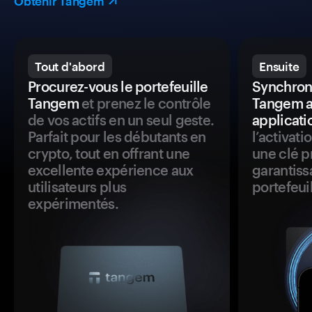
Obtenir Tangem
Tout d'abord
Ensuite
Procurez-vous le portefeuille
Synchroni
Tangem
et prenez le contrôle
Tangem a
de vos actifs en un seul geste.
applicati
Parfait pour les débutants en
l’activat
crypto, tout en offrant une
une clé p
excellente expérience aux
garantiss
utilisateurs plus
portefeuil
expérimentés.