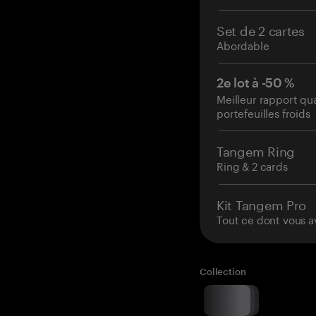
Set de 2 cartes
Abordable
2e lot à -50 %
Meilleur rapport qu
portefeuilles froids
Tangem Ring
Ring & 2 cards
Kit Tangem Pro
Tout ce dont vous a
Collection