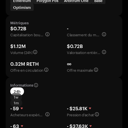
Ethereum
Polygon Pos
Arbitrum One
Base
Optimism
Métriques
$0.72B
-
Capitalisation boursière
Classement du marché
$1.12M
$0.72B
Volume (24h)
Valorisation entièrement diluée
0.32M RETH
∞
Offre en circulation
Offre maximale
Informations
24h
1w
1m
- 59
- $25.81K
Acheteurs expérimentés
Pression d’achat
- 63
- $37.63K