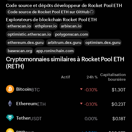
Code source et dépôts développeur de Rocket Pool ETH
Code source de Rocket Pool ETH sur GitHub
Explorateurs de blockchain Rocket Pool ETH
etherscan.io
ethplorer.io
arbiscan.io
optimistic.etherscan.io
polygonscan.com
ethereum.dex.guru
arbitrum.dex.guru
optimism.dex.guru
basescan.org
app.roninchain.com
Cryptomonnaies similaires à Rocket Pool ETH
(RETH)
Capitalisation
Actif
24h %
boursière
BTC
-0.10%
$1.30T
Bitcoin
ETH
-0.10%
$0.23T
Ethereum
USDT
0.00%
$0.18T
Tether