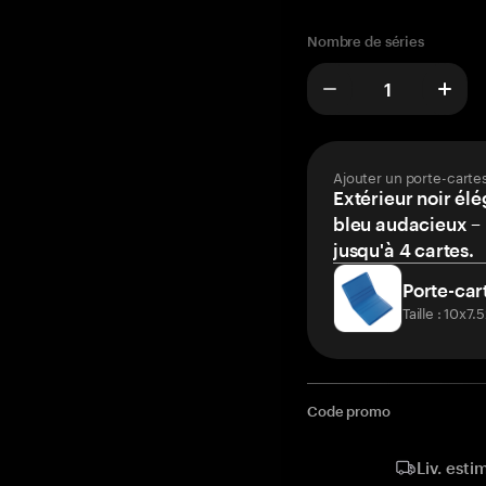
Nombre de séries
Ajouter un porte-carte
Extérieur noir élé
bleu audacieux – 
jusqu'à 4 cartes.
Porte-car
Taille : 10x7
Code promo
Liv. esti