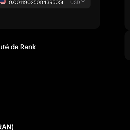
USD
uté de Rank
(RAN)