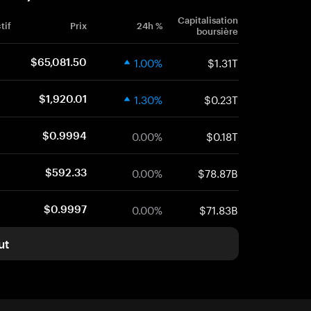
Capitalisation
tif
Prix
24h %
boursière
1.00%
$1.31T
$65,081.50
1.30%
$0.23T
$1,920.01
0.00%
$0.18T
$0.9994
0.00%
$78.87B
$592.33
0.00%
$71.83B
$0.9997
ut