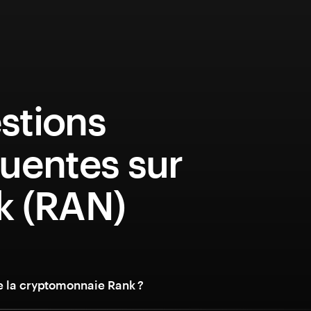
stions
uentes sur
k (RAN)
e la cryptomonnaie Rank ?