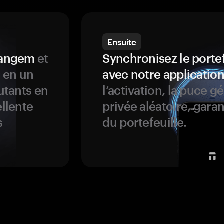
Ensuite
 Tangem
et
Synchronisez le porte
s en un
avec notre application
butants en
l’activation, la puce g
ellente
privée aléatoire, garan
s
du portefeuille.