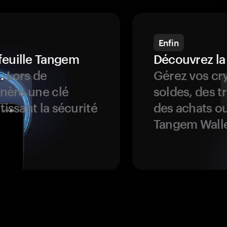
Enfin
feuille Tangem
Découvrez la
.
Lors de
Gérez vos cry
énère une clé
soldes, des t
tissant la sécurité
des achats ou
Tangem Walle