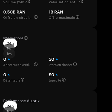
Volume (24h)
Valorisation entièrement diluée
0.50B RAN
1B RAN
Offre en circulation
Offre maximale
Informations
24h
1w
1m
0
$0
Acheteurs expérimentés
Pression d’achat
0
$0
Détenteurs
Liquidité
Performance du prix
24h
1m