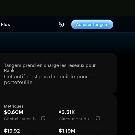
ntenant
Plus
Fr
Acheter Tangem
Tangem prend en charge les réseaux pour
Rank
Cet actif n’est pas disponible pour ce
portefeuille
Métriques
$0.60M
#3.51K
Capitalisation boursière
Classement du marché
$19.92
$1.19M