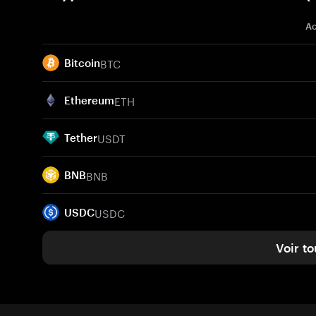
Ac
BTC
Bitcoin
ETH
Ethereum
USDT
Tether
BNB
BNB
USDC
USDC
Voir to