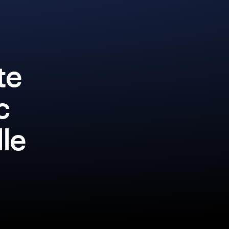
te
c
lle