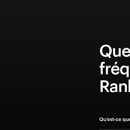
Que
fréq
Ran
Qu’est-ce qu