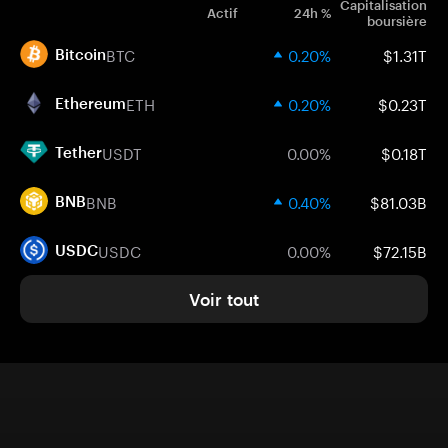
Capitalisation
Actif
24h %
boursière
BTC
0.20%
$1.31T
Bitcoin
ETH
0.20%
$0.23T
Ethereum
USDT
0.00%
$0.18T
Tether
BNB
0.40%
$81.03B
BNB
USDC
0.00%
$72.15B
USDC
Voir tout