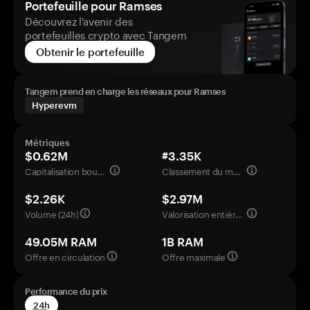
Portefeuille pour Ramses
Découvrez l'avenir des
portefeuilles crypto avec Tangem
Obtenir le portefeuille
Tangem prend en charge les réseaux pour Ramses
Hyperevm
Métriques
$0.62M
#3.35K
Capitalisation boursière
Classement du marché
$2.26K
$2.97M
Volume (24h)
Valorisation entièrement diluée
49.05M RAM
1B RAM
Offre en circulation
Offre maximale
Performance du prix
24h