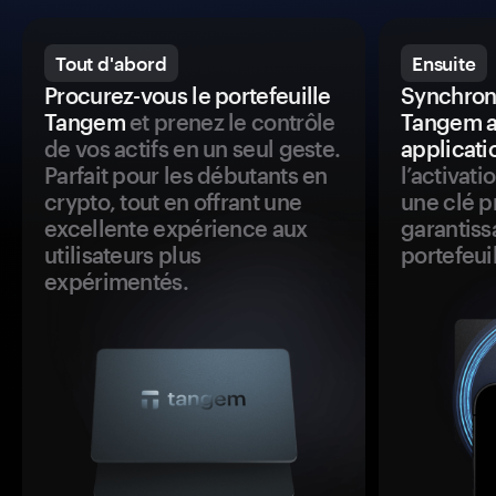
Tout d'abord
Ensuite
Procurez-vous le portefeuille
Synchroni
Tangem
et prenez le contrôle
Tangem a
de vos actifs en un seul geste.
applicati
Parfait pour les débutants en
l’activat
crypto, tout en offrant une
une clé p
excellente expérience aux
garantiss
utilisateurs plus
portefeuil
expérimentés.