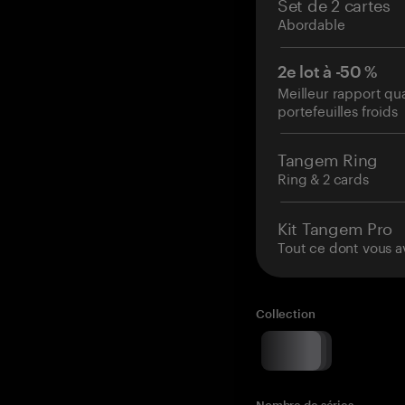
Set de 2 cartes
Abordable
2e lot à -50 %
Meilleur rapport qu
portefeuilles froids
Tangem Ring
Ring & 2 cards
Kit Tangem Pro
Tout ce dont vous a
Collection