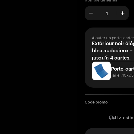
Nombre de séries
Ajouter un porte-carte
Extérieur noir élé
bleu audacieux – 
jusqu'à 4 cartes.
Porte-car
Taille : 10x7
Code promo
Liv. esti