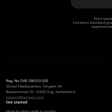
Hors taxes
Livraison standard gr
supérieures
Reg. No CHE-390.112.525
Global Headquarters, Tangem AG
Baarerstrasse 10
,
6300 Zug
,
Switzerland
support@tangem.com
Get started
How to start with a crypto