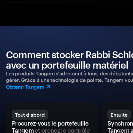
Comment stocker Rabbi Schlom
avec un portefeuille matériel
Les produits Tangem s'adressent à tous, des débutants a
gérer. Grâce à une technologie de pointe, Tangem vou
Obtenir Tangem
Tout d'abord
Ensuite
Procurez-vous le portefeuille
Synchroni
Tangem
et prenez le contrôle
Tangem a