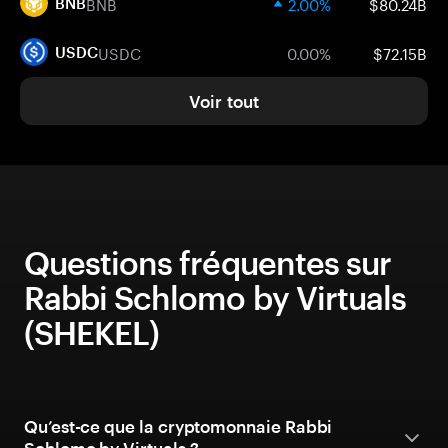
BNB
2.00%
$80.24B
BNB
USDC
0.00%
$72.15B
USDC
Voir tout
Questions fréquentes sur
Rabbi Schlomo by Virtuals
(SHEKEL)
Qu’est-ce que la cryptomonnaie Rabbi