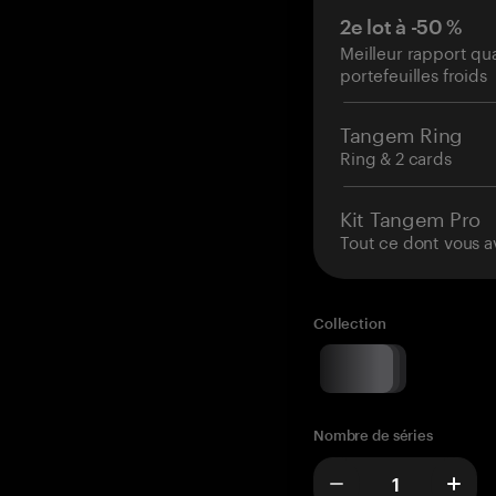
2e lot à -50 %
Meilleur rapport qu
portefeuilles froids
Tangem Ring
Ring & 2 cards
Kit Tangem Pro
Tout ce dont vous a
Collection
Nombre de séries