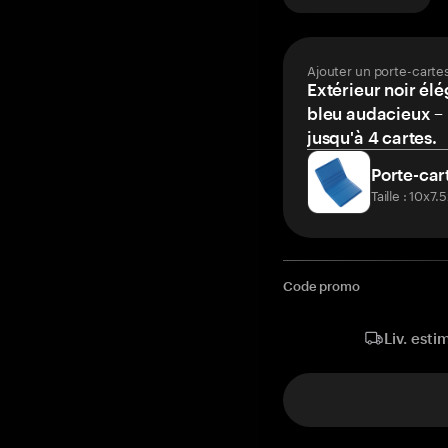
Ajouter un porte-carte
Extérieur noir élé
bleu audacieux – 
jusqu'à 4 cartes.
Porte-car
Taille : 10x7
Code promo
Liv. esti