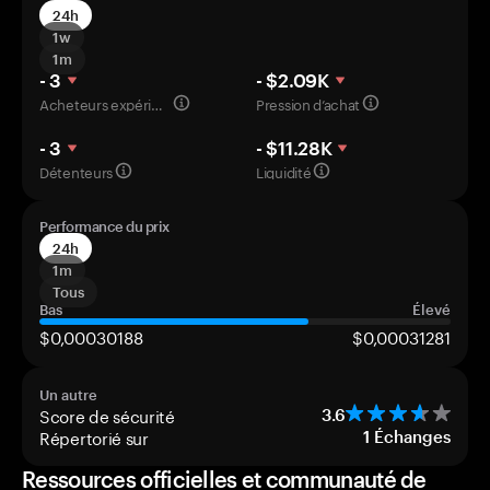
24h
1w
1m
- 3
- $2.09K
Acheteurs expérimentés
Pression d’achat
- 3
- $11.28K
Détenteurs
Liquidité
Performance du prix
24h
1m
Tous
Bas
Élevé
$0,00030188
$0,00031281
Un autre
Score de sécurité
3.6
Répertorié sur
1
Échanges
Ressources officielles et communauté de