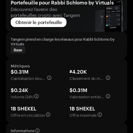
Portefeuille pour Rabbi Schlomo by Virtuals
Découvrez l'avenir des
portefeuilles crypto avec Tangem
Obtenir le portefeuille
Tangem prend en charge les réseaux pour Rabbi Schlomo by
Virtuals
Base
Métriques
$0.31M
#4.20K
Capitalisation boursière
Classement du marché
$0.24K
$0.31M
Volume (24h)
Valorisation entièrement diluée
1B SHEKEL
1B SHEKEL
Offre en circulation
Offre maximale
Informations