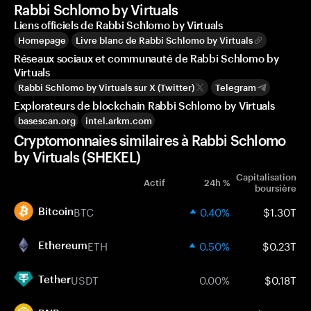
Rabbi Schlomo by Virtuals
Liens officiels de Rabbi Schlomo by Virtuals
Homepage
Livre blanc de Rabbi Schlomo by Virtuals
Réseaux sociaux et communauté de Rabbi Schlomo by
Virtuals
Rabbi Schlomo by Virtuals sur X (Twitter)
Telegram
Explorateurs de blockchain Rabbi Schlomo by Virtuals
basescan.org
intel.arkm.com
Cryptomonnaies similaires à Rabbi Schlomo
by Virtuals (SHEKEL)
Capitalisation
Actif
24h %
boursière
BTC
0.40%
$1.30T
Bitcoin
ETH
0.50%
$0.23T
Ethereum
USDT
0.00%
$0.18T
Tether