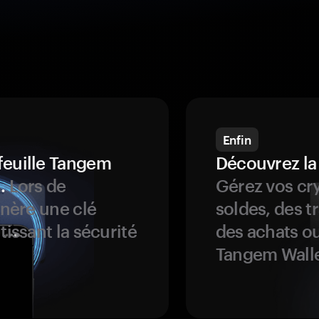
Enfin
feuille Tangem
Découvrez la
.
Lors de
Gérez vos cry
énère une clé
soldes, des t
tissant la sécurité
des achats ou
Tangem Walle