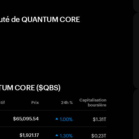
nauté de QUANTUM CORE
NTUM CORE ($QBS)
Capitalisation
tif
Prix
24h %
boursière
1.00%
$1.31T
$65,095.54
1.30%
$0.23T
$1,921.17