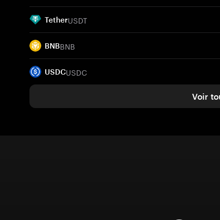
USDT
Tether
BNB
BNB
USDC
USDC
Voir to