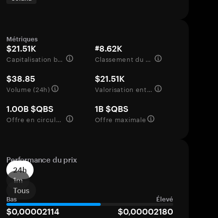
Métriques
$21.51K
#8.62K
Capitalisation boursière
Classement du marché
$38.85
$21.51K
Volume (24h)
Valorisation entièrement diluée
1.00B $QBS
1B $QBS
Offre en circulation
Offre maximale
Performance du prix
24h
1m
Tous
Bas
Élevé
$0,00002114
$0,00002180