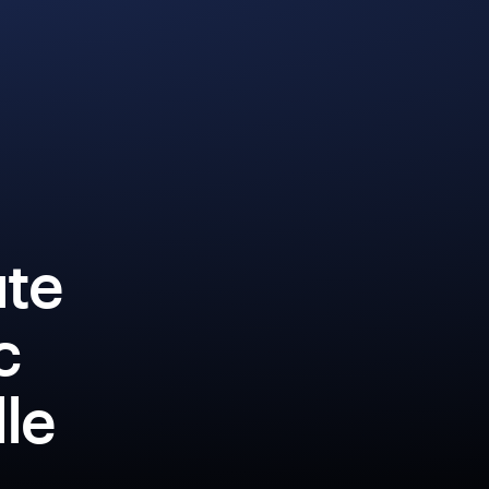
ute
c
lle