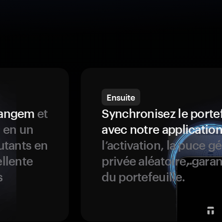
Ensuite
 Tangem
et
Synchronisez le porte
s en un
avec notre application
butants en
l’activation, la puce g
ellente
privée aléatoire, garan
s
du portefeuille.