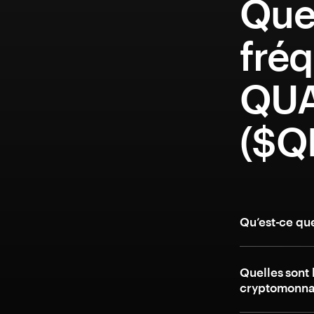
Que
fréq
QU
($Q
Qu’est-ce q
Quelles sont 
cryptomonn