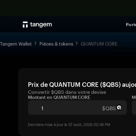
Port
Tangem Wallet
Pièces & tokens
QUANTUM CORE
Prix de QUANTUM CORE ($QBS) aujour
Convertir $QBS dans votre devise
Montant en QUANTUM CORE
M
$QBS
Dernière mise à jour le 07 août, 2026 02:38 PM