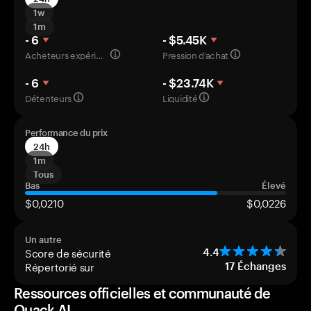
1w
1m
- 6
- $5.45K
Acheteurs expérimentés
Pression d’achat
- 6
- $23.74K
Détenteurs
Liquidité
Performance du prix
24h
1m
Tous
Bas
Élevé
$0,0210
$0,0226
Un autre
Score de sécurité
4.4
Répertorié sur
17
Échanges
Ressources officielles et communauté de
Quack AI