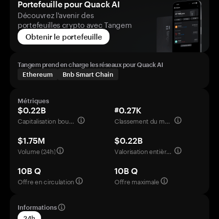
Portefeuille pour Quack AI
Découvrez l'avenir des
portefeuilles crypto avec Tangem
Obtenir le portefeuille
Tangem prend en charge les réseaux pour Quack AI
Ethereum
Bnb Smart Chain
Métriques
$0.22B
#0.27K
Capitalisation boursière
Classement du marché
$1.75M
$0.22B
Volume (24h)
Valorisation entièrement diluée
10B Q
10B Q
Offre en circulation
Offre maximale
Informations
24h