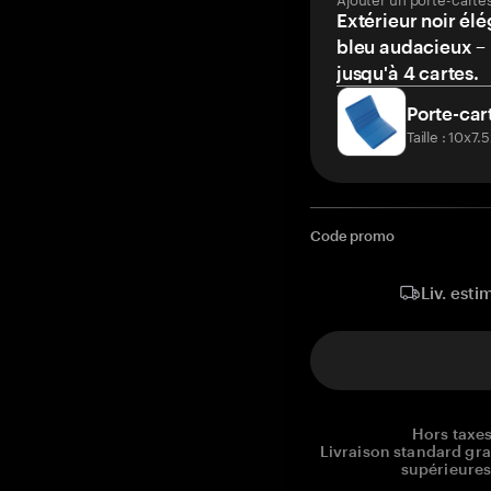
Extérieur noir élé
bleu audacieux – 
jusqu'à 4 cartes.
Porte-car
Taille : 10x7
Code promo
Liv. esti
Hors taxes
Livraison standard gr
supérieures