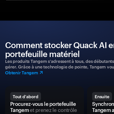
Comment stocker Quack AI en
portefeuille matériel
Les produits Tangem s'adressent à tous, des débutants a
gérer. Grâce à une technologie de pointe, Tangem vou
Obtenir Tangem
Tout d'abord
Ensuite
Procurez-vous le portefeuille
Synchroni
Tangem
et prenez le contrôle
Tangem a