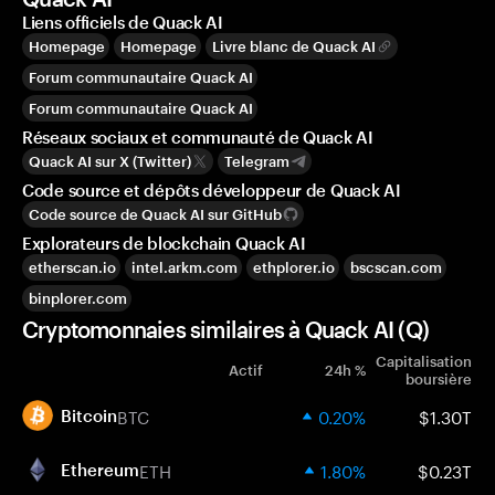
Liens officiels de Quack AI
Homepage
Homepage
Livre blanc de Quack AI
Forum communautaire Quack AI
Forum communautaire Quack AI
Réseaux sociaux et communauté de Quack AI
Quack AI sur X (Twitter)
Telegram
Code source et dépôts développeur de Quack AI
Code source de Quack AI sur GitHub
Explorateurs de blockchain Quack AI
etherscan.io
intel.arkm.com
ethplorer.io
bscscan.com
binplorer.com
Cryptomonnaies similaires à Quack AI (Q)
Capitalisation
Actif
24h %
boursière
BTC
0.20%
$1.30T
Bitcoin
ETH
1.80%
$0.23T
Ethereum