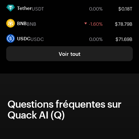
USDT
0.00%
$0.18T
Tether
BNB
-1.60%
$78.79B
BNB
USDC
0.00%
$71.69B
USDC
Voir tout
Questions fréquentes sur
Quack AI (Q)