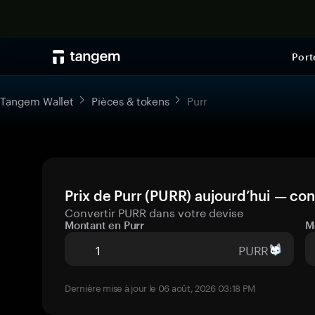
Port
Tangem Wallet
Pièces & tokens
Purr
Prix de Purr (PURR) aujourd’hui — con
Convertir PURR dans votre devise
Montant en Purr
M
PURR
Dernière mise à jour le 06 août, 2026 03:18 PM