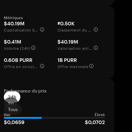
Métriques
$40.19M
#0.50K
Capitalisation boursière
Classement du marché
$0.41M
$40.19M
Volume (24h)
Valorisation entièrement diluée
0.60B PURR
1B PURR
Offre en circulation
Offre maximale
Performance du prix
24h
1m
Tous
Bas
Élevé
$0,0659
$0,0702