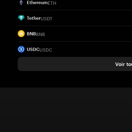
ETH
Ethereum
USDT
Tether
BNB
BNB
USDC
USDC
Voir to