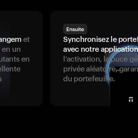
Ensuite
 Tangem
et
Synchronisez le porte
s en un
avec notre application
butants en
l’activation, la puce g
ellente
privée aléatoire, garan
s
du portefeuille.