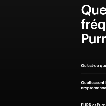
Que
fréq
Pur
Qu’est-ce qu
Quelles sont 
cryptomonnai
PURR et Purr