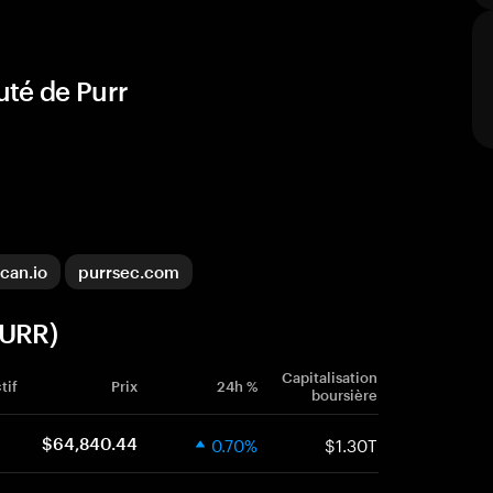
uté de Purr
can.io
purrsec.com
PURR)
Capitalisation
tif
Prix
24h %
boursière
0.70%
$1.30T
$64,840.44