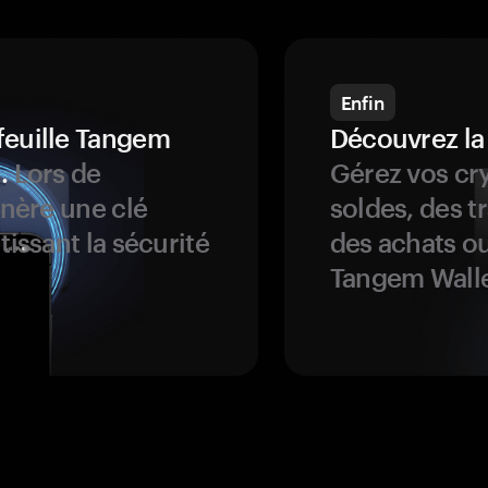
Enfin
feuille Tangem
Découvrez la
.
Lors de
Gérez vos cry
énère une clé
soldes, des t
tissant la sécurité
des achats ou
Tangem Walle