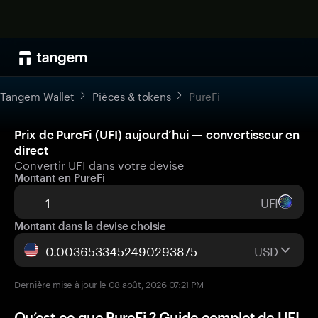
Tangem Wallet
Pièces & tokens
PureFi
Prix de PureFi (UFI) aujourd’hui — convertisseur en
direct
Convertir UFI dans votre devise
Montant en PureFi
UFI
Montant dans la devise choisie
USD
Dernière mise à jour le 08 août, 2026 07:21 PM
Qu’est-ce que PureFi ? Guide complet de UFI