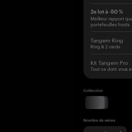
2e lot à -50 %
Meilleur rapport qu
portefeuilles froids
Tangem Ring
Ring & 2 cards
Kit Tangem Pro
Tout ce dont vous a
Collection
Nombre de séries