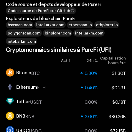
Code source et dépôts développeur de PureFi
Code source de PureFi sur GitHub
Explorateurs de blockchain PureFi
bscscan.com
intel.arkm.com
etherscan.io
ethplorer.io
polygonscan.com
binplorer.com
intel.arkm.com
intel.arkm.com
Cryptomonnaies similaires à PureFi (UFI)
Capitalisation
Actif
24h %
boursière
BTC
0.30%
$1.30T
Bitcoin
ETH
0.40%
$0.23T
Ethereum
USDT
0.00%
$0.18T
Tether
BNB
2.00%
$80.26B
BNB
USDC
0.00%
$72.15B
USDC