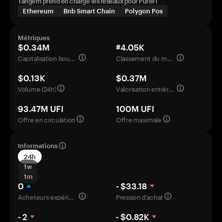
Tangem prend en charge les réseaux pour PureFi
Ethereum
Bnb Smart Chain
Polygon Pos
Métriques
$0.34M
#4.05K
Capitalisation boursière
Classement du marché
$0.13K
$0.37M
Volume (24h)
Valorisation entièrement diluée
93.47M UFI
100M UFI
Offre en circulation
Offre maximale
Informations
24h
1w
1m
0
- $33.18
Acheteurs expérimentés
Pression d’achat
- 2
- $0.82K