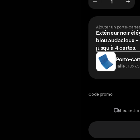
Ajouter un porte-carte
Extérieur noir élé
bleu audacieux – 
jusqu'à 4 cartes.
Porte-car
Taille : 10x7
Code promo
Liv. esti