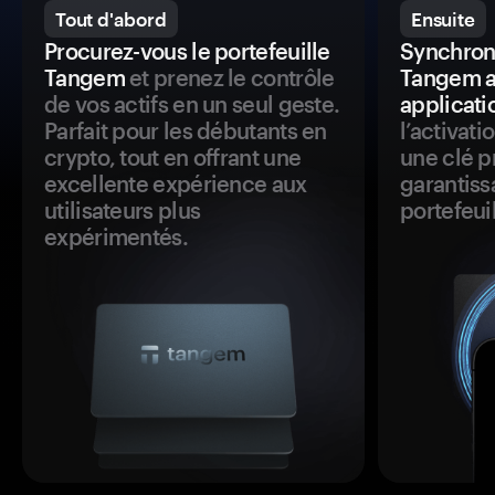
Tout d'abord
Ensuite
Procurez-vous le portefeuille
Synchroni
Tangem
et prenez le contrôle
Tangem a
de vos actifs en un seul geste.
applicati
Parfait pour les débutants en
l’activat
crypto, tout en offrant une
une clé p
excellente expérience aux
garantiss
utilisateurs plus
portefeuil
expérimentés.