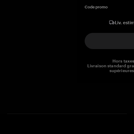
Code promo
Liv. esti
Hors taxes
Livraison standard gr
supérieures