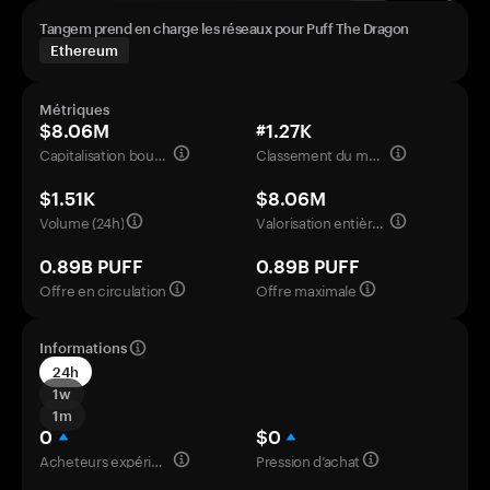
Tangem prend en charge les réseaux pour Puff The Dragon
Ethereum
Métriques
$8.06M
#1.27K
Capitalisation boursière
Classement du marché
$1.51K
$8.06M
Volume (24h)
Valorisation entièrement diluée
0.89B PUFF
0.89B PUFF
Offre en circulation
Offre maximale
Informations
24h
1w
1m
0
$0
Acheteurs expérimentés
Pression d’achat