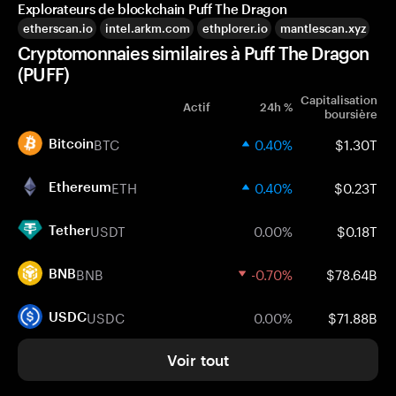
Explorateurs de blockchain Puff The Dragon
etherscan.io
intel.arkm.com
ethplorer.io
mantlescan.xyz
Cryptomonnaies similaires à Puff The Dragon
(PUFF)
Capitalisation
Actif
24h %
boursière
BTC
0.40%
$1.30T
Bitcoin
ETH
0.40%
$0.23T
Ethereum
USDT
0.00%
$0.18T
Tether
BNB
-0.70%
$78.64B
BNB
USDC
0.00%
$71.88B
USDC
Voir tout