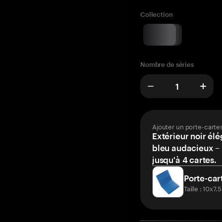
Collection
Nombre de séries
Ajouter un porte-carte
Extérieur noir élé
bleu audacieux – 
jusqu'à 4 cartes.
Porte-car
Taille : 10x7