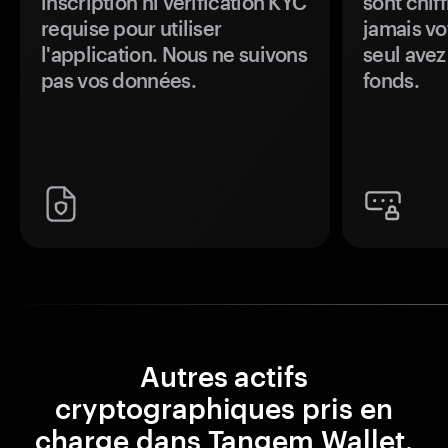
inscription ni vérification KYC
sont chiff
requise pour utiliser
jamais vo
l'application. Nous ne suivons
seul avez
pas vos données.
fonds.
Autres actifs
cryptographiques pris en
charge dans Tangem Wallet.