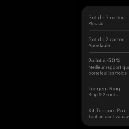
Set de 3 cartes
Plus sûr
Set de 2 cartes
Abordable
2e lot à -50 %
Meilleur rapport qu
portefeuilles froids
Tangem Ring
Ring & 2 cards
Kit Tangem Pro
Tout ce dont vous a