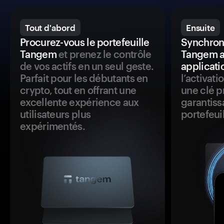
Tout d'abord
Ensuite
Procurez-vous le portefeuille
Synchroni
Tangem
et prenez le contrôle
Tangem a
de vos actifs en un seul geste.
applicati
Parfait pour les débutants en
l’activat
crypto, tout en offrant une
une clé p
excellente expérience aux
garantiss
utilisateurs plus
portefeuil
expérimentés.