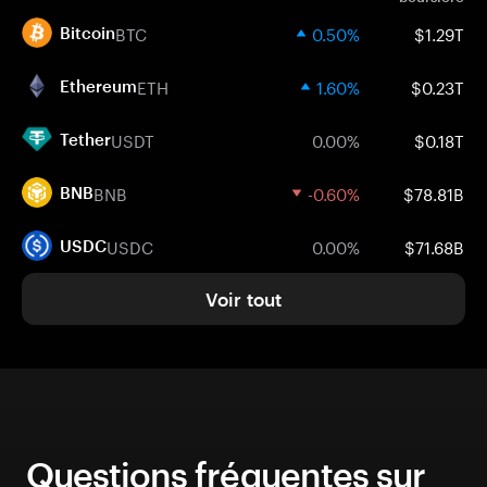
BTC
0.50%
$1.29T
Bitcoin
ETH
1.60%
$0.23T
Ethereum
USDT
0.00%
$0.18T
Tether
BNB
-0.60%
$78.81B
BNB
USDC
0.00%
$71.68B
USDC
Voir tout
Questions fréquentes sur