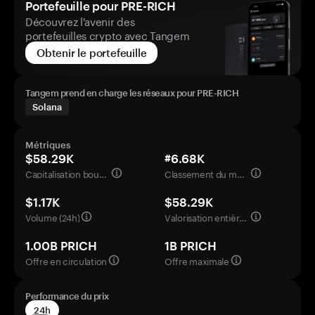
Portefeuille pour PRE-RICH
Découvrez l'avenir des
portefeuilles crypto avec Tangem
Obtenir le portefeuille
Tangem prend en charge les réseaux pour PRE-RICH
Solana
Métriques
$58.29K
#6.68K
Capitalisation boursière
Classement du marché
$1.17K
$58.29K
Volume (24h)
Valorisation entièrement diluée
1.00B PRICH
1B PRICH
Offre en circulation
Offre maximale
Performance du prix
24h