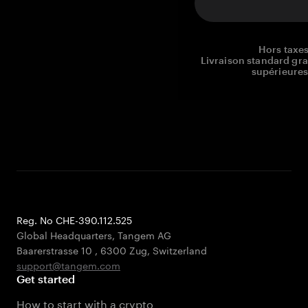
Hors taxes
Livraison standard gr
supérieures
Reg. No CHE-390.112.525
Global Headquarters, Tangem AG
Baarerstrasse 10
,
6300 Zug
,
Switzerland
support@tangem.com
Get started
How to start with a crypto