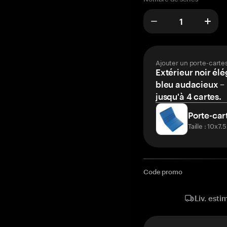
Ajouter un porte-carte
Extérieur noir élé
bleu audacieux – 
jusqu'à 4 cartes.
Porte-car
Taille : 10x7
Code promo
Liv. esti