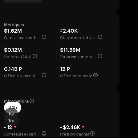
Métriques
$1.62M
#2.40K
Capitalisation boursière
Classement du marché
$0.12M
$11.58M
Volume (24h)
Valorisation entièrement diluée
0.14B P
1B P
Offre en circulation
Offre maximale
Informations
24h
1w
1m
- 12
- $2.46K
Acheteurs expérimentés
Pression d’achat