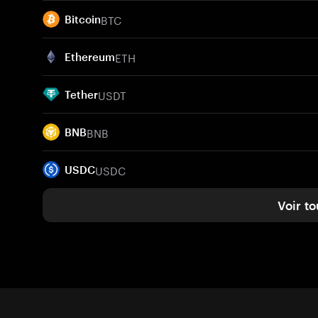
BTC
Bitcoin
ETH
Ethereum
USDT
Tether
BNB
BNB
USDC
USDC
Voir to