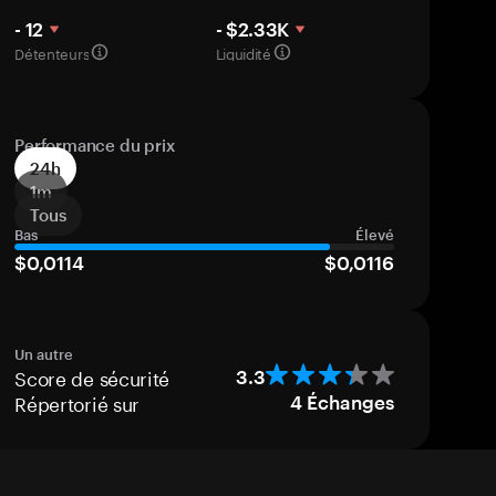
- 12
- $2.33K
Détenteurs
Liquidité
Performance du prix
24h
1m
Tous
Bas
Élevé
$0,0114
$0,0116
Un autre
Score de sécurité
3.3
Répertorié sur
4
Échanges