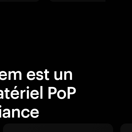
em est un
atériel PoP
iance