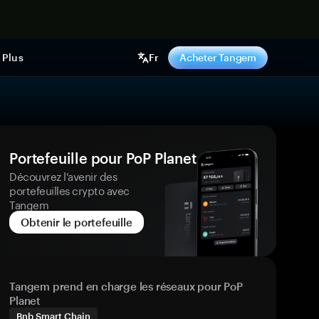
ntenant
Plus
Fr
Acheter Tangem
Portefeuille pour PoP Planet
Découvrez l'avenir des
portefeuilles crypto avec
Tangem
Obtenir le portefeuille
Tangem prend en charge les réseaux pour PoP
Planet
Bnb Smart Chain