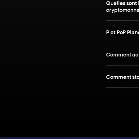
Quelles sont 
cryptomonnai
P et PoP Plan
Comment ache
Comment stoc