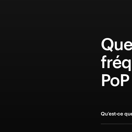
Que
fréq
PoP 
Qu’est-ce qu