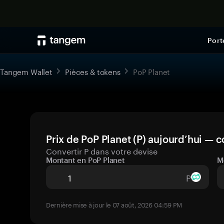
Port
Tangem Wallet
Pièces & tokens
PoP Planet
Prix de PoP Planet (P) aujourd’hui — c
Convertir P dans votre devise
Montant en PoP Planet
M
P
Dernière mise à jour le 07 août, 2026 04:59 PM