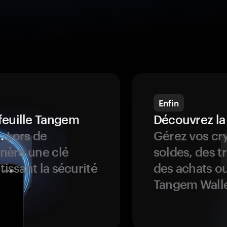
Enfin
feuille Tangem
Découvrez la
.
Lors de
Gérez vos cry
énère une clé
soldes, des t
tissant la sécurité
des achats ou
Tangem Walle