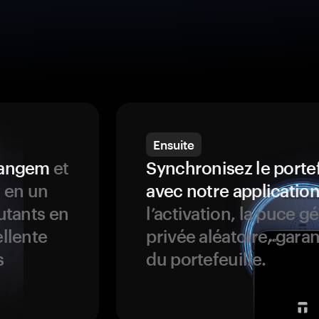
Ensuite
 Tangem
et
Synchronisez le porte
s en un
avec notre application
butants en
l’activation, la puce g
ellente
privée aléatoire, garan
s
du portefeuille.