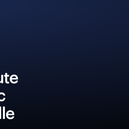
ute
c
lle