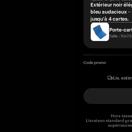
Extérieur noir élé
bleu audacieux – 
jusqu'à 4 cartes.
Porte-car
Taille : 10x7
Code promo
Liv. esti
Hors taxes
Livraison standard gr
supérieures