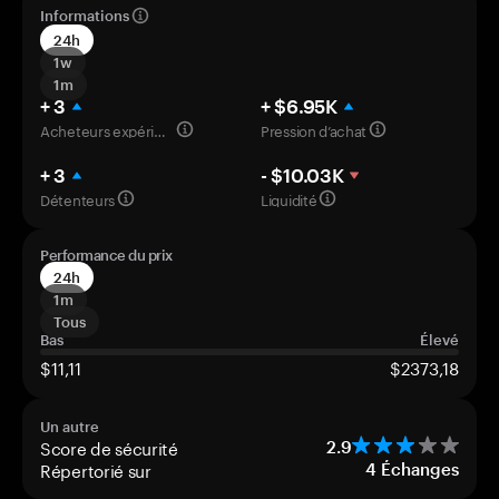
Informations
24h
1w
1m
+ 3
+ $6.95K
Acheteurs expérimentés
Pression d’achat
+ 3
- $10.03K
Détenteurs
Liquidité
Performance du prix
24h
1m
Tous
Bas
Élevé
$11,11
$2373,18
Un autre
Score de sécurité
2.9
Répertorié sur
4
Échanges