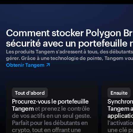
Comment stocker Polygon Bri
sécurité avec un portefeuille 
Les produits Tangem s'adressent à tous, des débutants a
gérer. Grâce à une technologie de pointe, Tangem vou
Obtenir Tangem
Tout d'abord
Ensuite
Procurez-vous le portefeuille
Synchroni
Tangem
et prenez le contrôle
Tangem a
de vos actifs en un seul geste.
applicati
Parfait pour les débutants en
l’activat
crypto, tout en offrant une
une clé p