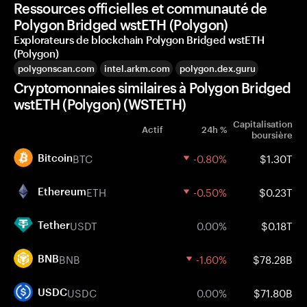
Ressources officielles et communauté de
Polygon Bridged wstETH (Polygon)
Explorateurs de blockchain Polygon Bridged wstETH
(Polygon)
polygonscan.com
intel.arkm.com
polygon.dex.guru
Cryptomonnaies similaires à Polygon Bridged
wstETH (Polygon) (WSTETH)
Capitalisation
Actif
24h %
boursière
BTC
-0.80%
$1.30T
Bitcoin
ETH
-0.50%
$0.23T
Ethereum
USDT
0.00%
$0.18T
Tether
BNB
-1.60%
$78.28B
BNB
USDC
0.00%
$71.80B
USDC