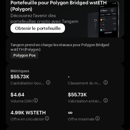
Portefeuille pour Polygon Bridged wstETH
(Polygon)
Découvrez l'avenir des
portefeuilles crypto avec Tangem
Obtenir le portefeuille
Tangem prend en charge les réseaux pour Polygon Bridged
wstETH (Polygon)
Polygon Pos
Métriques
$55.73K
-
Capitalisation boursière
Classement du marché
$4.64
$55.73K
Volume (24h)
Valorisation entièrement diluée
4.99K WSTETH
∞
Offre en circulation
Offre maximale