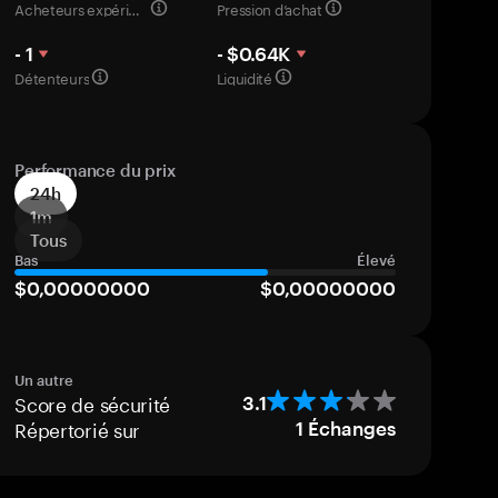
Acheteurs expérimentés
Pression d’achat
- 1
- $0.64K
Détenteurs
Liquidité
Performance du prix
24h
1m
Tous
Bas
Élevé
$0,00000000
$0,00000000
Un autre
Score de sécurité
3.1
Répertorié sur
1
Échanges