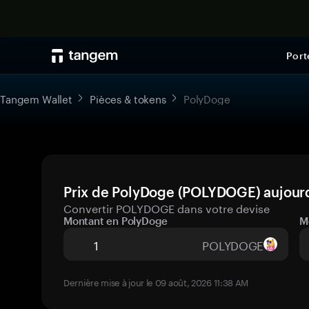
Port
Tangem Wallet
Pièces & tokens
PolyDoge
Prix de PolyDoge (POLYDOGE) aujourd
Convertir POLYDOGE dans votre devise
Montant en PolyDoge
M
POLYDOGE
Dernière mise à jour le 09 août, 2026 11:38 AM