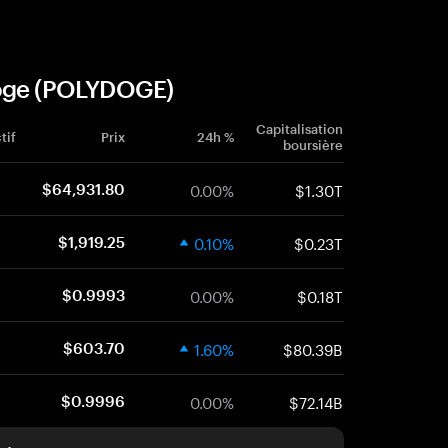
Doge (POLYDOGE)
Capitalisation
tif
Prix
24h %
boursière
0.00%
$1.30T
$64,931.80
0.10%
$0.23T
$1,919.25
0.00%
$0.18T
$0.9993
1.60%
$80.39B
$603.70
0.00%
$72.14B
$0.9996