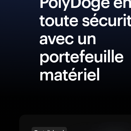
PolyDoge e
toute sécuri
avec un
portefeuille
matériel