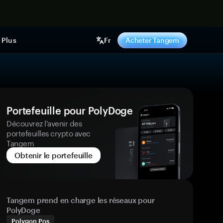
ntenant
Plus
Fr
Acheter Tangem
Portefeuille pour PolyDoge
Découvrez l'avenir des
portefeuilles crypto avec
Tangem
Obtenir le portefeuille
Tangem prend en charge les réseaux pour
PolyDoge
Polygon Pos