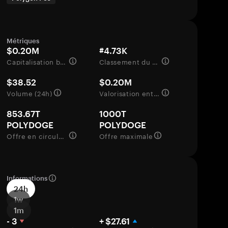
Métriques
$0.20M
#4.73K
Capitalisation boursière
Classement du marché
$38.52
$0.20M
Volume (24h)
Valorisation entièrement diluée
853.67T
1000T
POLYDOGE
POLYDOGE
Offre en circulation
Offre maximale
Informations
24h
1w
1m
- 3
+ $27.61