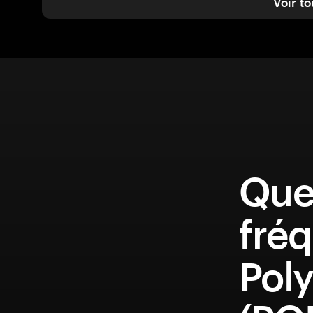
Voir to
Que
fréq
Pol