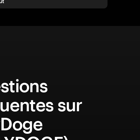
ut
stions
uentes sur
yDoge