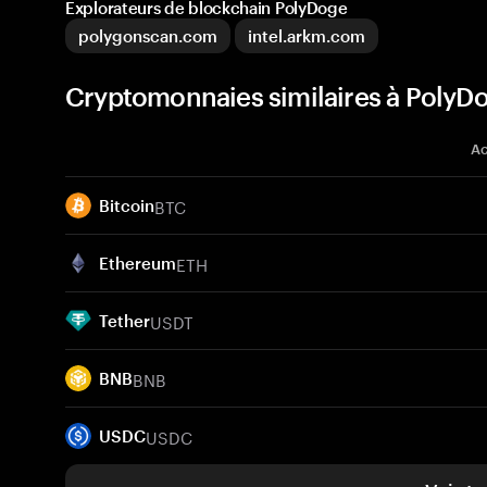
Explorateurs de blockchain PolyDoge
polygonscan.com
intel.arkm.com
Cryptomonnaies similaires à Poly
Ac
BTC
Bitcoin
ETH
Ethereum
USDT
Tether
BNB
BNB
USDC
USDC