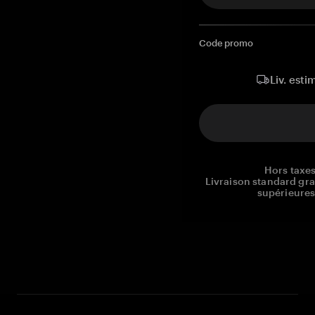
Code promo
Liv. esti
Hors taxes
Livraison standard gr
supérieures