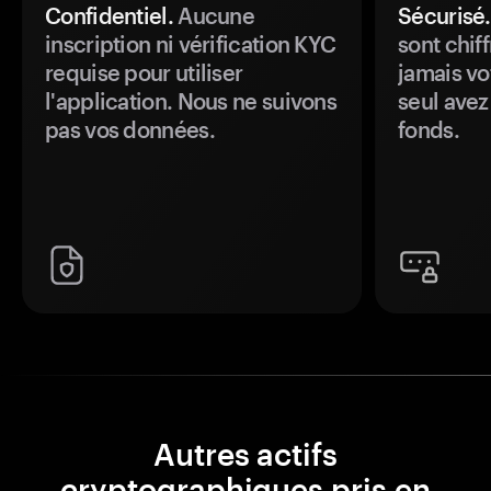
Confidentiel.
Aucune
Sécurisé.
inscription ni vérification KYC
sont chiff
requise pour utiliser
jamais vo
l'application. Nous ne suivons
seul avez
pas vos données.
fonds.
Autres actifs
cryptographiques pris en