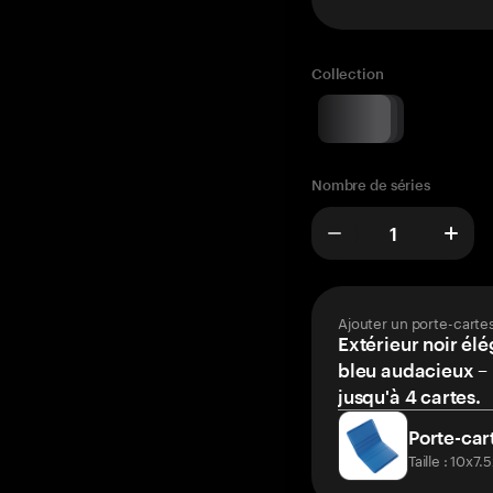
Collection
Nombre de séries
Ajouter un porte-carte
Extérieur noir élé
bleu audacieux – 
jusqu'à 4 cartes.
Porte-car
Taille : 10x7