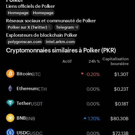
Liens officiels de Polker
Homepage
Homepage
Réseaux sociaux et communauté de Polker
Polker sur X (Twitter)
Telegram
Explorateurs de blockchain Polker
polygonscan.com
intel.arkm.com
Cryptomonnaies similaires à Polker (PKR)
Capitalisation
Actif
24h %
boursière
BTC
-0.20%
$1.30T
Bitcoin
ETH
0.00%
$0.23T
Ethereum
USDT
0.00%
$0.18T
Tether
BNB
1.70%
$80.30B
BNB
USDC
0.00%
$72.13B
USDC