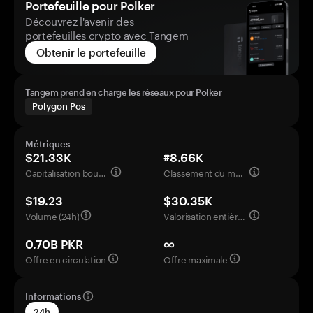
Portefeuille pour Polker
Découvrez l'avenir des
portefeuilles crypto avec Tangem
Obtenir le portefeuille
Tangem prend en charge les réseaux pour Polker
Polygon Pos
Métriques
$21.33K
#8.66K
Capitalisation boursière
Classement du marché
$19.23
$30.35K
Volume (24h)
Valorisation entièrement diluée
0.70B PKR
∞
Offre en circulation
Offre maximale
Informations
24h