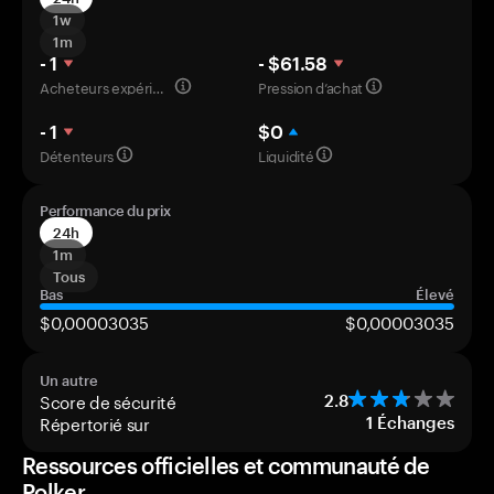
1w
1m
- 1
- $61.58
Acheteurs expérimentés
Pression d’achat
- 1
$0
Détenteurs
Liquidité
Performance du prix
24h
1m
Tous
Bas
Élevé
$0,00003035
$0,00003035
Un autre
Score de sécurité
2.8
Répertorié sur
1
Échanges
Ressources officielles et communauté de
Polker