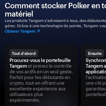
Comment stocker Polker en to
matériel
Les produits Tangem s'adressent à tous, des débutants a
gérer. Grâce à une technologie de pointe, Tangem vou
Obtenir Tangem
Tout d'abord
Ensuite
Procurez-vous le portefeuille
Synchroni
Tangem
et prenez le contrôle
Tangem a
de vos actifs en un seul geste.
applicati
Parfait pour les débutants en
l’activat
crypto, tout en offrant une
une clé p
excellente expérience aux
garantiss
utilisateurs plus
portefeuil
expérimentés.