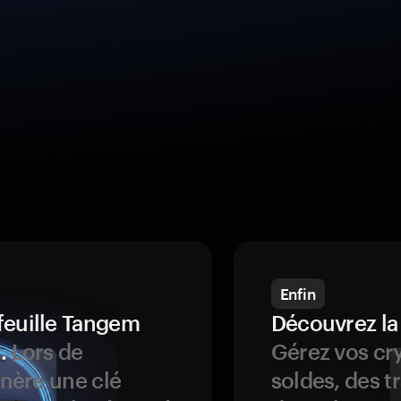
Enfin
feuille Tangem
Découvrez la
.
Lors de
Gérez vos cry
énère une clé
soldes, des t