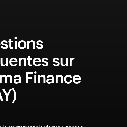
stions
uentes sur
sma Finance
AY)