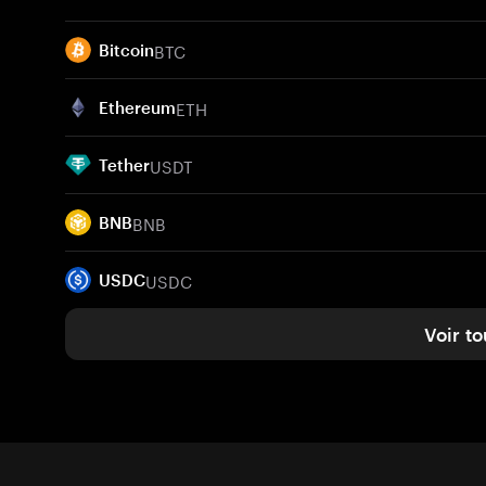
BTC
Bitcoin
ETH
Ethereum
USDT
Tether
BNB
BNB
USDC
USDC
Voir to