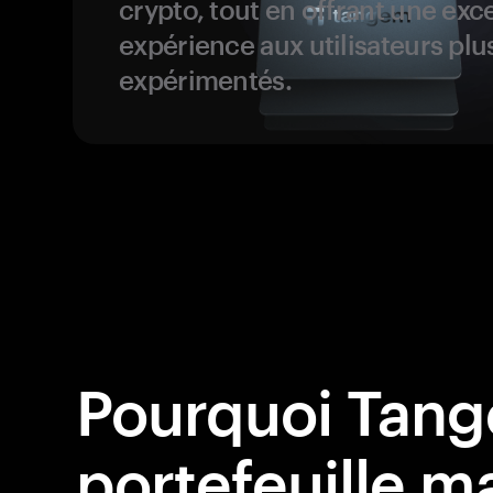
crypto, tout en offrant une exc
expérience aux utilisateurs plu
expérimentés.
Pourquoi Tang
portefeuille ma