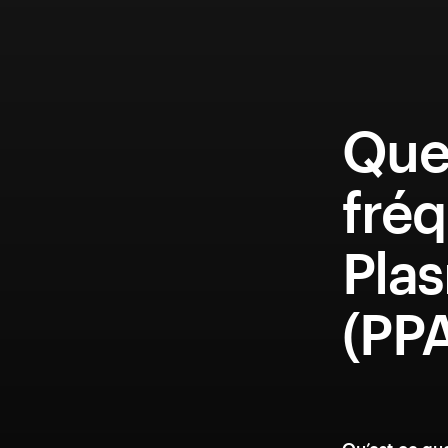
Que
fréq
Pla
(PP