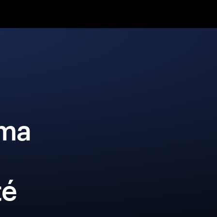
sma
té