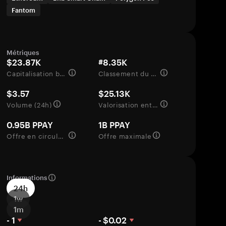
Fantom
Métriques
$23.87K
#8.35K
Capitalisation boursière
Classement du marché
$3.57
$25.13K
Volume (24h)
Valorisation entièrement diluée
0.95B PPAY
1B PPAY
Offre en circulation
Offre maximale
Informations
24h
1w
1m
- 1
- $0.02