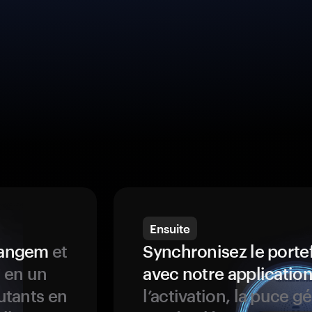
Ensuite
 Tangem
et
Synchronisez le porte
s en un
avec notre application
butants en
l’activation, la puce g