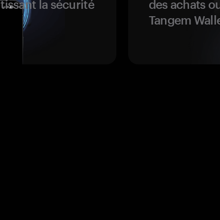
tissant la sécurité
des achats ou
Tangem Walle