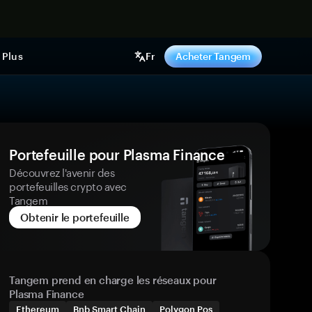
ntenant
Plus
Fr
Acheter Tangem
Portefeuille pour Plasma Finance
Découvrez l'avenir des
portefeuilles crypto avec
Tangem
Obtenir le portefeuille
Tangem prend en charge les réseaux pour
Plasma Finance
Ethereum
Bnb Smart Chain
Polygon Pos