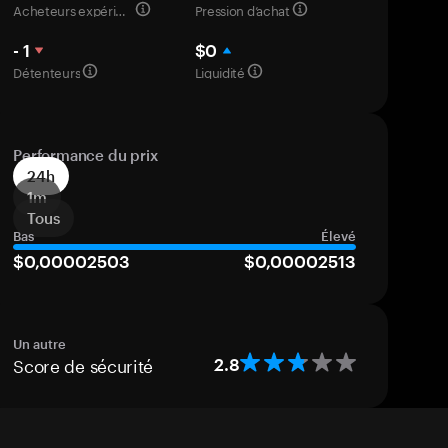
Acheteurs expérimentés
Pression d’achat
- 1
$0
Détenteurs
Liquidité
Performance du prix
24h
1m
Tous
Bas
Élevé
$0,00002503
$0,00002513
Un autre
Score de sécurité
2.8