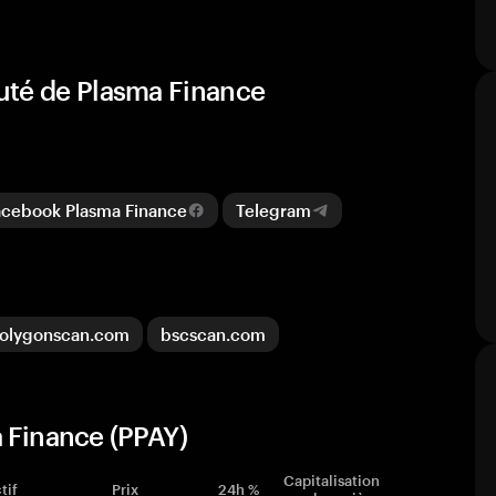
uté de Plasma Finance
cebook Plasma Finance
Telegram
olygonscan.com
bscscan.com
 Finance (PPAY)
Capitalisation
tif
Prix
24h %