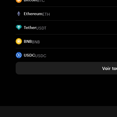
ETH
Ethereum
USDT
Tether
BNB
BNB
USDC
USDC
Voir to