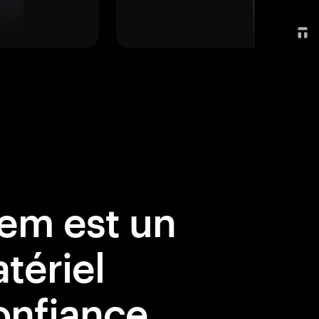
em est un
tériel
onfiance