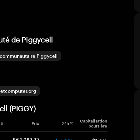
té de Piggycell
communautaire Piggycell
netcomputer.org
ell (PIGGY)
Capitalisation
tif
Prix
24h %
boursière
0.80%
$1.30T
$64,982.22