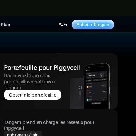
ntenant
Plus
Fr
Acheter Tangem
Portefeuille pour Piggycell
Découvrez l'avenir des
portefeuilles crypto avec
Tangem
Obtenir le portefeuille
Tangem prend en charge les réseaux pour
Piggycell
Bnb Smart Chain