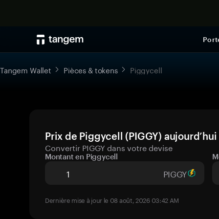
Port
Tangem Wallet
Pièces & tokens
Piggycell
Prix de Piggycell (PIGGY) aujourd’hui
Convertir PIGGY dans votre devise
Montant en Piggycell
M
PIGGY
Dernière mise à jour le 08 août, 2026 03:42 AM