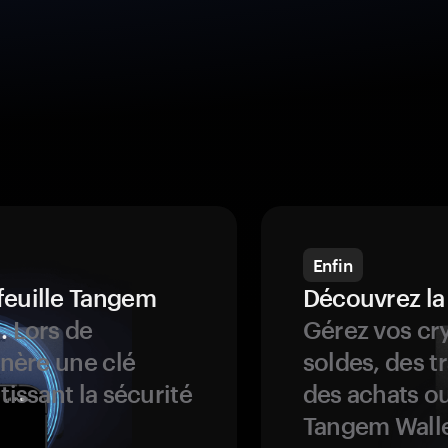
Enfin
feuille Tangem
Découvrez la
.
Lors de
Gérez vos cry
énère une clé
soldes, des t
tissant la sécurité
des achats ou
Tangem Walle