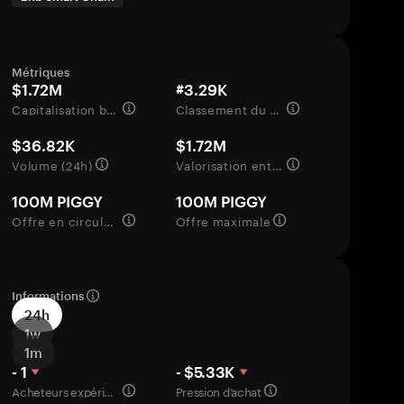
Métriques
$1.72M
#3.29K
Capitalisation boursière
Classement du marché
$36.82K
$1.72M
Volume (24h)
Valorisation entièrement diluée
100M PIGGY
100M PIGGY
Offre en circulation
Offre maximale
Informations
24h
1w
1m
- 1
- $5.33K
Acheteurs expérimentés
Pression d’achat