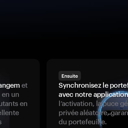
Ensuite
 Tangem
et
Synchronisez le porte
s en un
avec notre application
butants en
l’activation, la puce g
ellente
privée aléatoire, garan
s
du portefeuille.