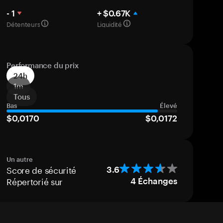
- 1
+ $0.67K
Détenteurs
Liquidité
Performance du prix
24h
1m
Tous
Bas
Élevé
$0,0170
$0,0172
Un autre
Score de sécurité
3.6
Répertorié sur
4
Échanges