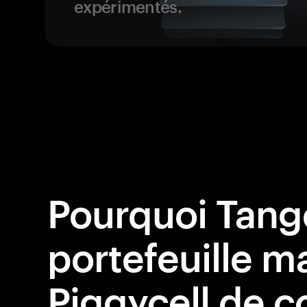
expérimentés.
Pourquoi Tang
portefeuille ma
Piggycell de c