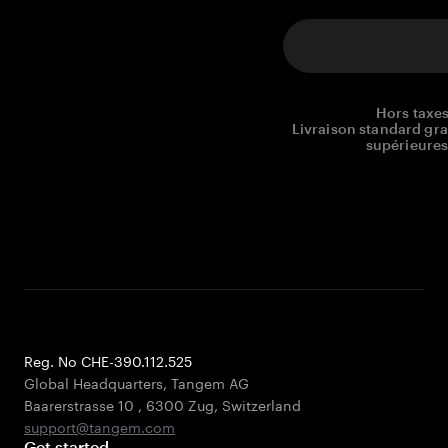
Hors taxes
Livraison standard gr
supérieures
Reg. No CHE-390.112.525
Global Headquarters, Tangem AG
Baarerstrasse 10
,
6300 Zug
,
Switzerland
support@tangem.com
Get started