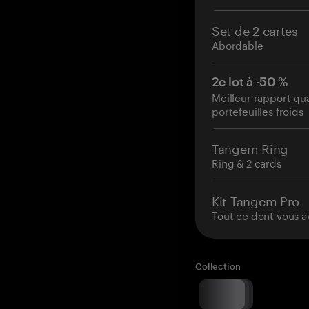
Set de 2 cartes
Abordable
2e lot à -50 %
Meilleur rapport qu
portefeuilles froids
Tangem Ring
Ring & 2 cards
Kit Tangem Pro
Tout ce dont vous a
Collection