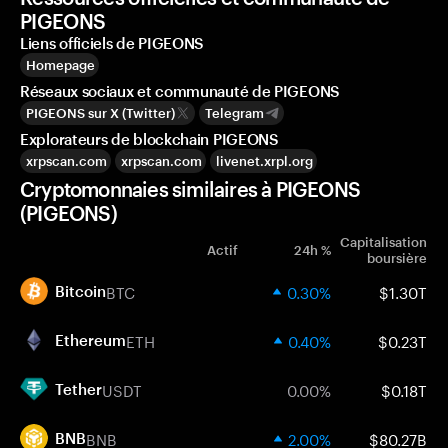
PIGEONS
Liens officiels de PIGEONS
Homepage
Réseaux sociaux et communauté de PIGEONS
PIGEONS sur X (Twitter)
Telegram
Explorateurs de blockchain PIGEONS
xrpscan.com
xrpscan.com
livenet.xrpl.org
Cryptomonnaies similaires à PIGEONS
(PIGEONS)
Capitalisation
Actif
24h %
boursière
BTC
0.30%
$1.30T
Bitcoin
ETH
0.40%
$0.23T
Ethereum
USDT
0.00%
$0.18T
Tether
BNB
2.00%
$80.27B
BNB