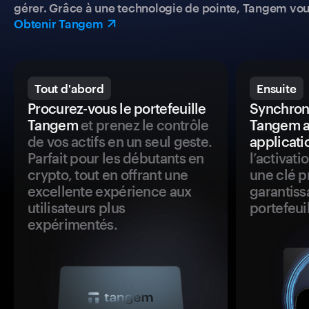
gérer. Grâce à une technologie de pointe, Tangem vou
Obtenir Tangem
Tout d'abord
Ensuite
Procurez-vous le portefeuille
Synchroni
Tangem
et prenez le contrôle
Tangem a
de vos actifs en un seul geste.
applicati
Parfait pour les débutants en
l’activat
crypto, tout en offrant une
une clé p
excellente expérience aux
garantiss
utilisateurs plus
portefeuil
expérimentés.