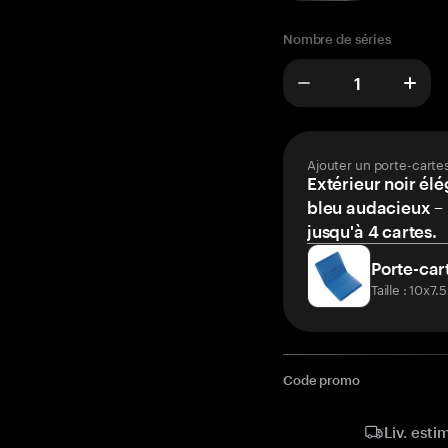
Nombre de séries
Ajouter un porte-carte
Extérieur noir élé
bleu audacieux – 
jusqu'à 4 cartes.
Porte-car
Taille : 10x7
Code promo
Liv. esti