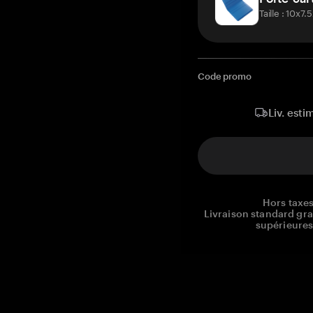
Taille : 10x7
Code promo
Liv. esti
Hors taxes
Livraison standard gr
supérieures