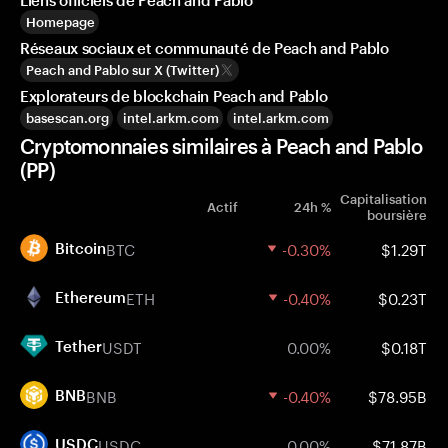
Liens officiels de Peach and Pablo
Homepage
Réseaux sociaux et communauté de Peach and Pablo
Peach and Pablo sur X (Twitter)
Explorateurs de blockchain Peach and Pablo
basescan.org
intel.arkm.com
intel.arkm.com
Cryptomonnaies similaires à Peach and Pablo
(PP)
Capitalisation
Actif
24h %
boursière
BTC
-0.30%
$1.29T
Bitcoin
ETH
-0.40%
$0.23T
Ethereum
USDT
0.00%
$0.18T
Tether
BNB
-0.40%
$78.95B
BNB
USDC
0.00%
$71.87B
USDC