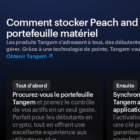
Comment stocker Peach and P
portefeuille matériel
Les produits Tangem s'adressent à tous, des débutants a
gérer. Grâce à une technologie de pointe, Tangem vou
Obtenir Tangem
Tout d'abord
Ensuite
Procurez-vous le portefeuille
Synchroni
Tangem
et prenez le contrôle
Tangem a
de vos actifs en un seul geste.
applicati
Parfait pour les débutants en
l’activat
crypto, tout en offrant une
une clé p
excellente expérience aux
garantiss
utilisateurs plus
portefeuil