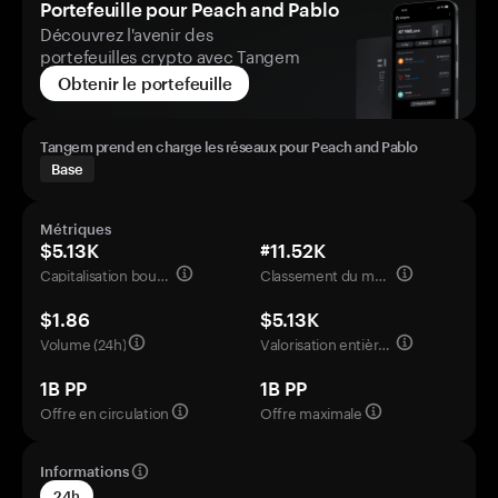
Portefeuille pour Peach and Pablo
Découvrez l'avenir des
portefeuilles crypto avec Tangem
Obtenir le portefeuille
Tangem prend en charge les réseaux pour Peach and Pablo
Base
Métriques
$5.13K
#11.52K
Capitalisation boursière
Classement du marché
$1.86
$5.13K
Volume (24h)
Valorisation entièrement diluée
1B PP
1B PP
Offre en circulation
Offre maximale
Informations
24h