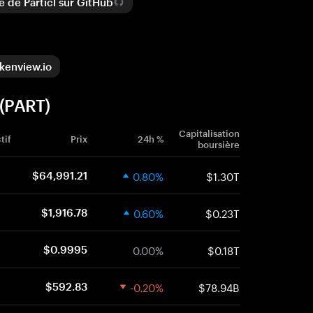
 de Particl sur GitHub
okenview.io
 (PART)
Capitalisation
tif
Prix
24h %
boursière
0.80%
$1.30T
$64,991.21
0.60%
$0.23T
$1,916.78
0.00%
$0.18T
$0.9995
-0.20%
$78.94B
$592.83