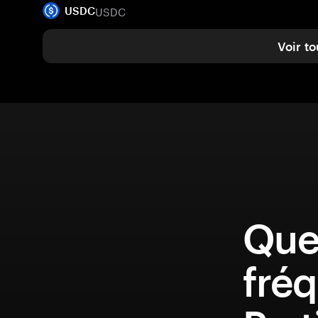
USDC
USDC
Voir to
Que
fréq