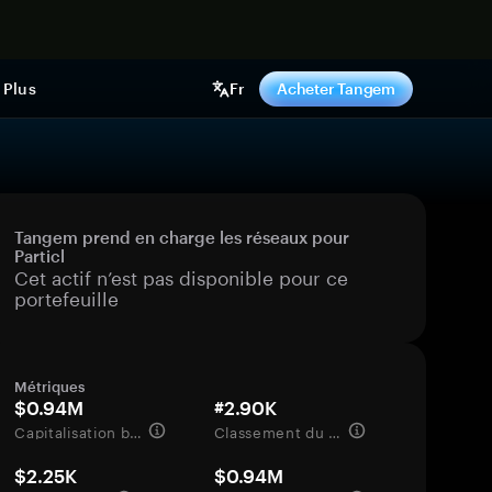
ntenant
Plus
Fr
Acheter Tangem
Tangem prend en charge les réseaux pour
Particl
Cet actif n’est pas disponible pour ce
portefeuille
Métriques
$0.94M
#2.90K
Capitalisation boursière
Classement du marché
$2.25K
$0.94M