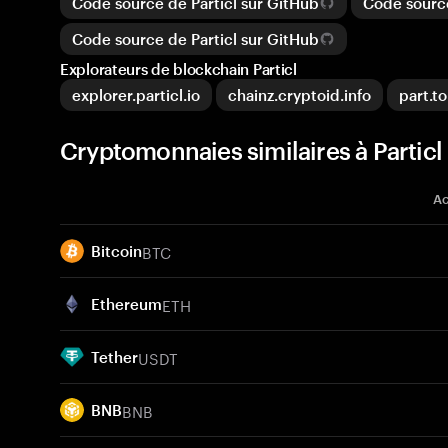
Code source de Particl sur GitHub
Code source
Code source de Particl sur GitHub
Explorateurs de blockchain Particl
explorer.particl.io
chainz.cryptoid.info
part.t
Cryptomonnaies similaires à Particl
Ac
BTC
Bitcoin
ETH
Ethereum
USDT
Tether
BNB
BNB