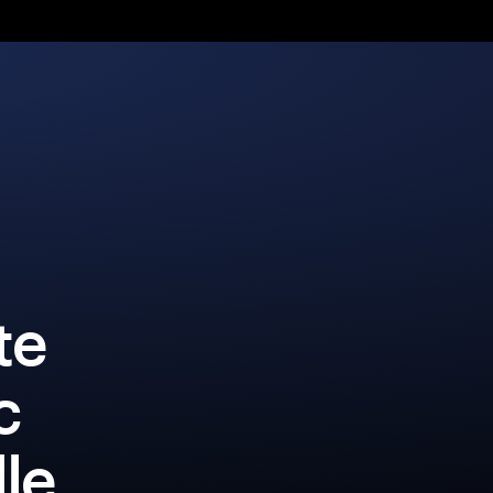
te
c
lle