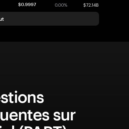
0.00%
$72.14B
$0.9997
ut
stions
uentes sur