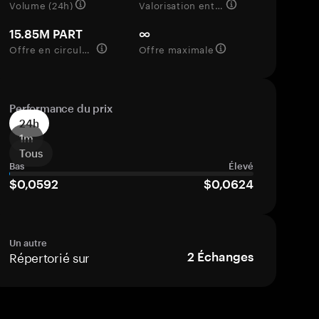
Volume (24h)
Valorisation entièrement diluée
15.85M PART
∞
Offre en circulation
Offre maximale
Performance du prix
24h
1m
Tous
Bas
Élevé
$0,0592
$0,0624
Un autre
Répertorié sur
2
Échanges