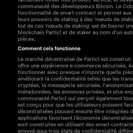
communauté des développeurs Bitcoin. Le Cold S
fonctionnalité de smart-contract et permet aux 
leurs pouvoirs de staking à des 'nœuds de stak
but de ces 'nœuds de staking' est de fournir u
blockchain Particl et de staker au nom d'un aut
pièces.
Comment cela fonctionne
Le marché décentralisé de Particl est construit 
offre une expérience e-commerce sécurisée, évo
fonctionner avec presque n'importe quelle pièce,
améliorant la confidentialité telles que les tra
cryptées, la messagerie sécurisée, l'anonymisati
métadonnées, les annonces privées, et plus enc
communauté Particl qui perçoit également tous 
est conçu pour que les utilisateurs puissent fac
décentralisées pouvant ensuite être intégrées 
applications favorisent l'économie décentralisée
sont construites en utilisant des smart-contracts
envoyé sous trois états de confidentialité diff