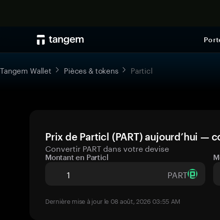
Port
Tangem Wallet
Pièces & tokens
Particl
Prix de Particl (PART) aujourd’hui — c
Convertir PART dans votre devise
Montant en Particl
M
PART
Dernière mise à jour le 08 août, 2026 03:55 AM