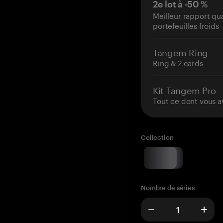
2e lot à -50 %
Meilleur rapport qu
portefeuilles froids
Tangem Ring
Ring & 2 cards
Kit Tangem Pro
Tout ce dont vous a
Collection
Nombre de séries