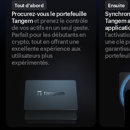
Tout d'abord
Ensuite
Procurez-vous le portefeuille
Synchroni
Tangem
et prenez le contrôle
Tangem a
de vos actifs en un seul geste.
applicati
Parfait pour les débutants en
l’activat
crypto, tout en offrant une
une clé p
excellente expérience aux
garantiss
utilisateurs plus
portefeuil
expérimentés.