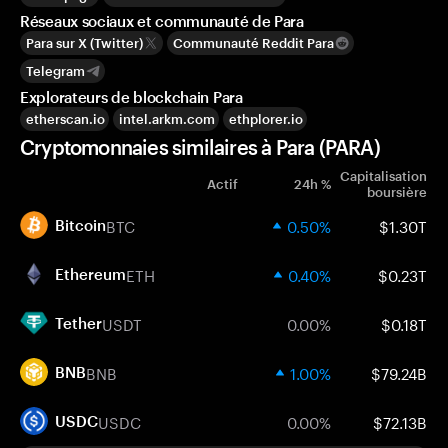
Réseaux sociaux et communauté de Para
Para sur X (Twitter)
Communauté Reddit Para
Telegram
Explorateurs de blockchain Para
etherscan.io
intel.arkm.com
ethplorer.io
Cryptomonnaies similaires à Para (PARA)
Capitalisation
Actif
24h %
boursière
BTC
0.50%
$1.30T
Bitcoin
ETH
0.40%
$0.23T
Ethereum
USDT
0.00%
$0.18T
Tether
BNB
1.00%
$79.24B
BNB
USDC
0.00%
$72.13B
USDC