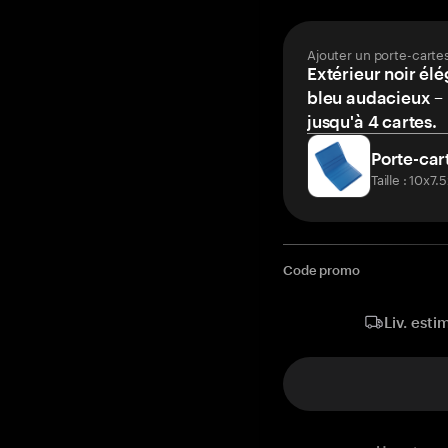
Ajouter un porte-carte
Extérieur noir élé
bleu audacieux – 
jusqu'à 4 cartes.
Porte-car
Taille : 10x7
Code promo
Liv. esti