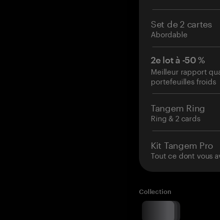
Set de 2 cartes
Abordable
2e lot à -50 %
Meilleur rapport qu
portefeuilles froids
Tangem Ring
Ring & 2 cards
Kit Tangem Pro
Tout ce dont vous a
Collection