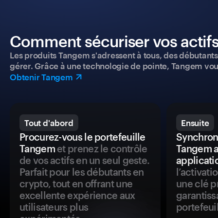
Comment sécuriser vos actifs
Les produits Tangem s'adressent à tous, des débutants a
gérer. Grâce à une technologie de pointe, Tangem vou
Obtenir Tangem
Tout d'abord
Ensuite
Procurez-vous le portefeuille
Synchroni
Tangem
et prenez le contrôle
Tangem a
de vos actifs en un seul geste.
applicati
Parfait pour les débutants en
l’activat
crypto, tout en offrant une
une clé p
excellente expérience aux
garantiss
utilisateurs plus
portefeuil