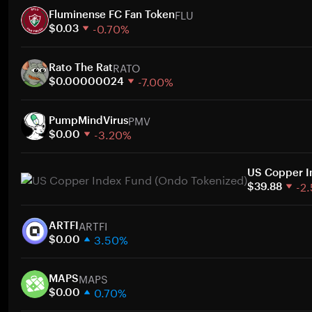
FLU
Fluminense FC Fan Token
-0.70%
$0.03
1 semaine
RATO
30 jours
Rato The Rat
-7.00%
Capitalisation boursière
$0.00000024
1 semaine
A
PMV
30 jours
PumpMindVirus
-3.20%
Capitalisation boursière
$0.00
1 semaine
A
30 jours
US Copper I
-2
Capitalisation boursière
$39.88
1 semaine
A
ARTFI
30 jours
ARTFI
3.50%
Capitalisation boursière
$0.00
1 semaine
A
MAPS
30 jours
MAPS
0.70%
Capitalisation boursière
$0.00