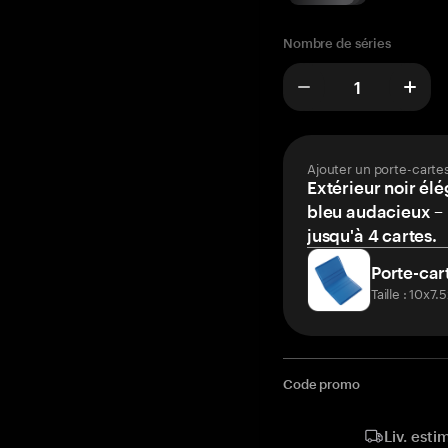
Nombre de séries
Ajouter un porte-carte
Extérieur noir élé
bleu audacieux – 
jusqu'à 4 cartes.
Porte-car
Taille : 10x7
Code promo
Liv. esti