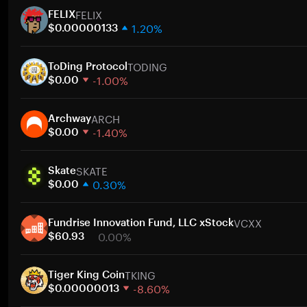
FELIX
FELIX
1.20%
$0.00000133
1 semaine
TODING
30 jours
ToDing Protocol
-1.00%
Capitalisation boursière
$0.00
1 semaine
A
ARCH
30 jours
Archway
-1.40%
Capitalisation boursière
$0.00
1 semaine
A
SKATE
30 jours
Skate
0.30%
Capitalisation boursière
$0.00
1 semaine
A
VCXX
30 jours
Fundrise Innovation Fund, LLC xStock
0.00%
Capitalisation boursière
$60.93
1 semaine
A
TKING
30 jours
Tiger King Coin
-8.60%
Capitalisation boursière
$0.00000013