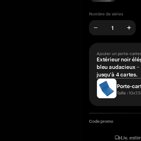
Nombre de séries
Ajouter un porte-carte
Extérieur noir élé
bleu audacieux – 
jusqu'à 4 cartes.
Porte-car
Taille : 10x7
Code promo
Liv. esti