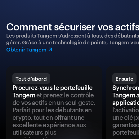
Comment sécuriser vos actifs
Les produits Tangem s'adressent à tous, des débutants a
gérer. Grâce à une technologie de pointe, Tangem vou
Obtenir Tangem
Tout d'abord
Ensuite
Procurez-vous le portefeuille
Synchroni
Tangem
et prenez le contrôle
Tangem a
de vos actifs en un seul geste.
applicati
Parfait pour les débutants en
l’activat
crypto, tout en offrant une
une clé p
excellente expérience aux
garantiss
utilisateurs plus
portefeuil