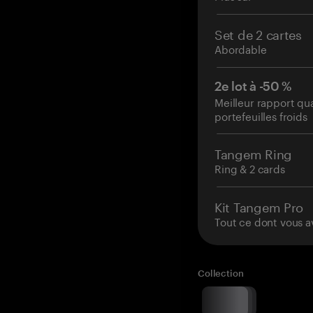
Set de 2 cartes
Abordable
2e lot à -50 %
Meilleur rapport qu
portefeuilles froids
Tangem Ring
Ring & 2 cards
Kit Tangem Pro
Tout ce dont vous a
Collection