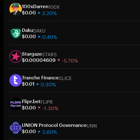
100X
100xDarren
2.20%
$0.00
1 semaine
DAKU
30 jours
Daku
0.40%
Capitalisation boursière
$0.00
1 semaine
A
STARS
30 jours
Stargaze
-5.70%
Capitalisation boursière
$0.00004609
1 semaine
A
SLICE
30 jours
Tranche Finance
0.30%
Capitalisation boursière
$0.01
1 semaine
A
FLIPR
30 jours
Flipr.bet
-1.30%
Capitalisation boursière
$0.00
1 semaine
A
UNN
30 jours
UNION Protocol Governance
3.60%
Capitalisation boursière
$0.00