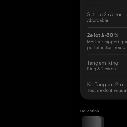
Set de 2 cartes
Abordable
2e lot à -50 %
Meilleur rapport qu
portefeuilles froids
Tangem Ring
Ring & 2 cards
Kit Tangem Pro
Tout ce dont vous a
Collection