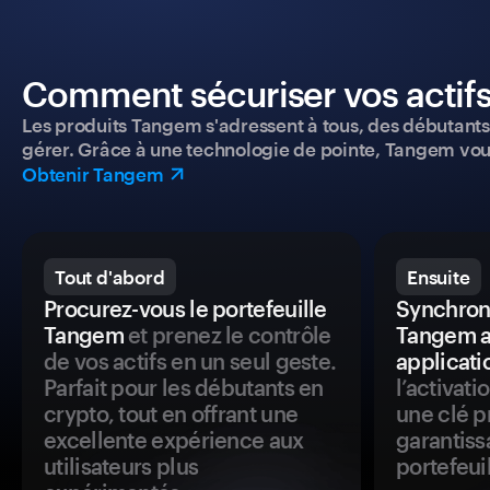
Comment sécuriser vos actifs
Les produits Tangem s'adressent à tous, des débutants a
gérer. Grâce à une technologie de pointe, Tangem vou
Obtenir Tangem
Tout d'abord
Ensuite
Procurez-vous le portefeuille
Synchroni
Tangem
et prenez le contrôle
Tangem a
de vos actifs en un seul geste.
applicati
Parfait pour les débutants en
l’activat
crypto, tout en offrant une
une clé p
excellente expérience aux
garantiss
utilisateurs plus
portefeuil