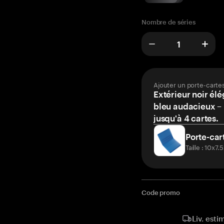
Nombre de séries
Ajouter un porte-carte
Extérieur noir élé
bleu audacieux – 
jusqu'à 4 cartes.
Porte-car
Taille : 10x7
Code promo
Liv. esti