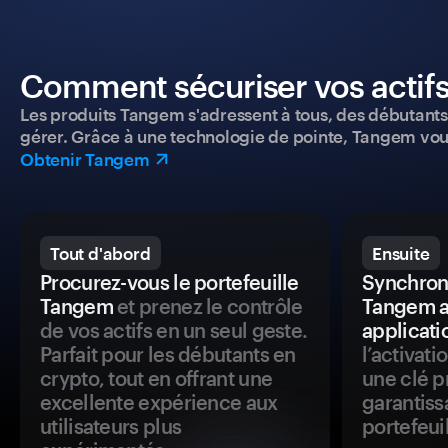
Comment sécuriser vos actifs
Les produits Tangem s'adressent à tous, des débutants a
gérer. Grâce à une technologie de pointe, Tangem vou
Obtenir Tangem
Tout d'abord
Ensuite
Procurez-vous le portefeuille
Synchroni
Tangem
et prenez le contrôle
Tangem a
de vos actifs en un seul geste.
applicati
Parfait pour les débutants en
l’activat
crypto, tout en offrant une
une clé p
excellente expérience aux
garantiss
utilisateurs plus
portefeuil