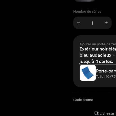
Nombre de séries
Ajouter un porte-carte
Extérieur noir élé
bleu audacieux – 
jusqu'à 4 cartes.
Porte-car
Taille : 10x7
Code promo
Liv. esti