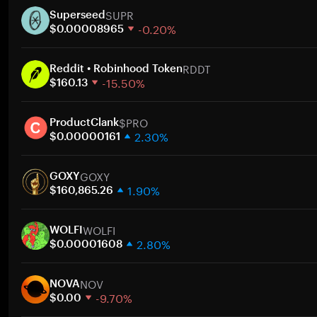
SUPR
Superseed
-0.20%
$0.00008965
1 semaine
RDDT
30 jours
Reddit • Robinhood Token
-15.50%
Capitalisation boursière
$160.13
1 semaine
A
$PRO
30 jours
ProductClank
2.30%
Capitalisation boursière
$0.00000161
1 semaine
A
GOXY
30 jours
GOXY
1.90%
Capitalisation boursière
$160,865.26
1 semaine
A
WOLFI
30 jours
WOLFI
2.80%
Capitalisation boursière
$0.00001608
1 semaine
A
NOV
30 jours
NOVA
-9.70%
Capitalisation boursière
$0.00