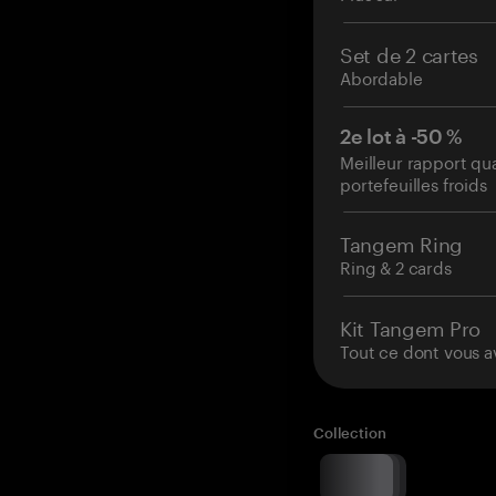
Set de 2 cartes
Abordable
2e lot à -50 %
Meilleur rapport qu
portefeuilles froids
Tangem Ring
Ring & 2 cards
Kit Tangem Pro
Tout ce dont vous a
Collection